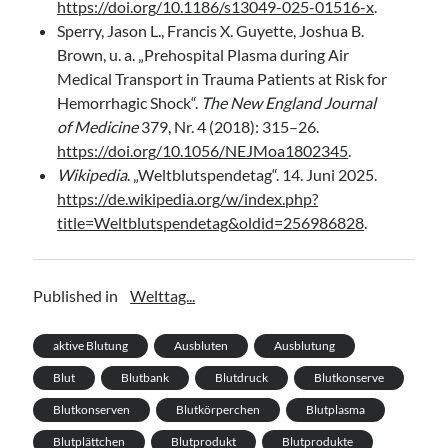
https://doi.org/10.1186/s13049-025-01516-x
.
Sperry, Jason L., Francis X. Guyette, Joshua B.
Brown, u. a. „Prehospital Plasma during Air
Medical Transport in Trauma Patients at Risk for
Hemorrhagic Shock“.
The New England Journal
of Medicine
379, Nr. 4 (2018): 315–26.
https://doi.org/10.1056/NEJMoa1802345
.
Wikipedia
. „Weltblutspendetag“. 14. Juni 2025.
https://de.wikipedia.org/w/index.php?
title=Weltblutspendetag&oldid=256986828
.
Published in
Welttag...
aktive Blutung
Ausbluten
Ausblutung
Blut
Blutbank
Blutdruck
Blutkonserve
Blutkonserven
Blutkörperchen
Blutplasma
Blutplättchen
Blutprodukt
Blutprodukte