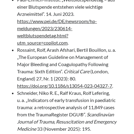
einer Blutspende entstehen viele wichtige
Arzneimittel“. 14. Juni 2023.
https://www.pei.de/DE/newsroom/hp-
meldungen/2023/230614-
weltblutspendetag.html?
utm_source=copilot.com
.
Rossaint, Rolf, Arash Afshari, Bertil Bouillon, u. a.
„The European Guideline on Management of
Major Bleeding and Coagulopathy Following
Trauma: Sixth Edition“.
Critical Care
(London,
England) 27, Nr. 1 (2023): 80.
https://doi.org/10.1186/s13054-023-04327-7
.
Schneider, Niko R. E., Ralf Kraus, Rolf Lefering,
u. a. „Indicators of early transfusion in paediatric
trauma: a retrospective analysis of 11,849 cases
from the TraumaRegister DGU®“.
Scandinavian
Journal of Trauma, Resuscitation and Emergency
Medicine
33 (November 2025): 195.