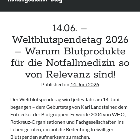
Leitlinie „Bauchschmerz bei Kindern und Jugendlichen – Bildgebende
Diagnostik“ der GPR
Leitlinie „Erbrechen im Kindes- und Jugendalter – Bildgebende
Diagnostik“ der GPR
14.06. –
Leitlinie „Kopfschmerzen bei Kindern und Jugendlichen – Bildgebende
Weltblutspendetag 2026
Diagnostik“ der GPR
– Warum Blutprodukte
für die Notfallmedizin so
von Relevanz sind!
Published on
14. Juni 2026
Der Weltblutspendetag wird jedes Jahr am 14. Juni
begangen – dem Geburtstag von Karl Landsteiner, dem
Entdecker der Blutgruppen. Er wurde 2004 von WHO,
Rotkreuz‑Organisationen und Fachgesellschaften ins
Leben gerufen, um auf die Bedeutung freiwilliger
Blutspenden aufmerksam zu machen.