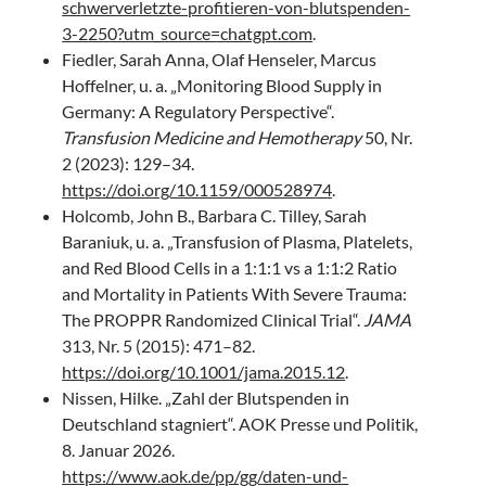
schwerverletzte-profitieren-von-blutspenden-
3-2250?utm_source=chatgpt.com
.
Fiedler, Sarah Anna, Olaf Henseler, Marcus
Hoffelner, u. a. „Monitoring Blood Supply in
Germany: A Regulatory Perspective“.
Transfusion Medicine and Hemotherapy
50, Nr.
2 (2023): 129–34.
https://doi.org/10.1159/000528974
.
Holcomb, John B., Barbara C. Tilley, Sarah
Baraniuk, u. a. „Transfusion of Plasma, Platelets,
and Red Blood Cells in a 1:1:1 vs a 1:1:2 Ratio
and Mortality in Patients With Severe Trauma:
The PROPPR Randomized Clinical Trial“.
JAMA
313, Nr. 5 (2015): 471–82.
https://doi.org/10.1001/jama.2015.12
.
Nissen, Hilke. „Zahl der Blutspenden in
Deutschland stagniert“. AOK Presse und Politik,
8. Januar 2026.
https://www.aok.de/pp/gg/daten-und-