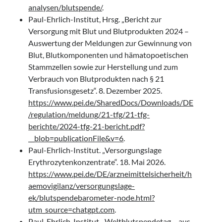
analysen/blutspende/
.
Paul-Ehrlich-Institut, Hrsg. „Bericht zur
Versorgung mit Blut und Blutprodukten 2024 –
Auswertung der Meldungen zur Gewinnung von
Blut, Blutkomponenten und hämatopoetischen
Stammzellen sowie zur Herstellung und zum
Verbrauch von Blutprodukten nach § 21
Transfusionsgesetz“. 8. Dezember 2025.
https://www.pei.de/SharedDocs/Downloads/DE
/regulation/meldung/21-tfg/21-tfg-
berichte/2024-tfg-21-bericht.pdf?
__blob=publicationFile&v=6
.
Paul-Ehrlich-Institut. „Versorgungslage
Erythrozytenkonzentrate“. 18. Mai 2026.
https://www.pei.de/DE/arzneimittelsicherheit/h
aemovigilanz/versorgungslage-
ek/blutspendebarometer-node.html?
utm_source=chatgpt.com
.
Paul-Ehrlich-Institut. „Weltblutspendetag – aus