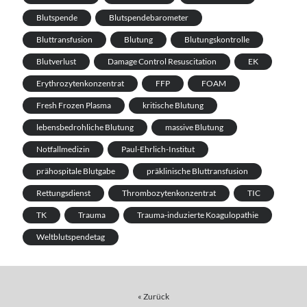
Blutspende
Blutspendebarometer
Bluttransfusion
Blutung
Blutungskontrolle
Blutverlust
Damage Control Resuscitation
EK
Erythrozytenkonzentrat
FFP
FOAM
Fresh Frozen Plasma
kritische Blutung
lebensbedrohliche Blutung
massive Blutung
Notfallmedizin
Paul-Ehrlich-Institut
prähospitale Blutgabe
präklinische Bluttransfusion
Rettungsdienst
Thrombozytenkonzentrat
TIC
TK
Trauma
Trauma-induzierte Koagulopathie
Weltblutspendetag
« Zurück