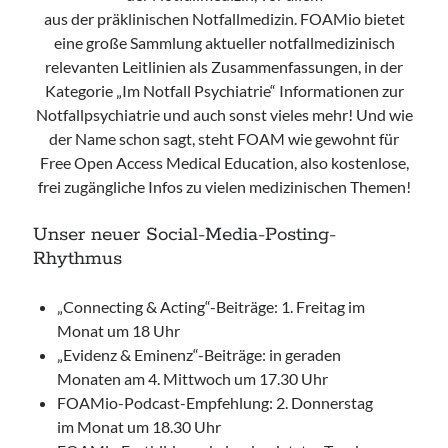
Leitlinie „Management of Hypercalcaemia in Adult Patients in the
aus der präklinischen Notfallmedizin. FOAMio bietet
Emergency Department“ der IAEM
eine große Sammlung aktueller notfallmedizinisch
Leitlinie „Behavioural Emergencies in Emergency Departments“ der IFEM
relevanten Leitlinien als Zusammenfassungen, in der
Leitlinie „Management of Acute Upper Gastrointestinal Bleeding in the
Kategorie „Im Notfall Psychiatrie“ Informationen zur
Emergency Department“ der IAEM
Notfallpsychiatrie und auch sonst vieles mehr! Und wie
Leitlinie „Management of brief resolved unexplained events (BRUE) in
infants“ der CPS
der Name schon sagt, steht FOAM wie gewohnt für
Free Open Access Medical Education, also kostenlose,
frei zugängliche Infos zu vielen medizinischen Themen!
Unser neuer Social-Media-Posting-
Rhythmus
„Connecting & Acting“-Beiträge: 1. Freitag im
Monat um 18 Uhr
„Evidenz & Eminenz“-Beiträge: in geraden
Monaten am 4. Mittwoch um 17.30 Uhr
FOAMio-Podcast-Empfehlung: 2. Donnerstag
im Monat um 18.30 Uhr