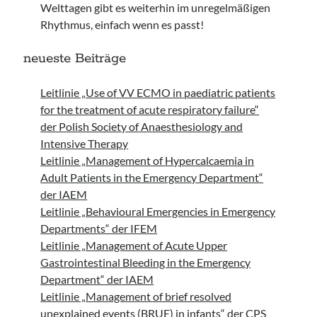
Welttagen gibt es weiterhin im unregelmäßigen
Rhythmus, einfach wenn es passt!
neueste Beiträge
Leitlinie „Use of VV ECMO in paediatric patients
for the treatment of acute respiratory failure“
der Polish Society of Anaesthesiology and
Intensive Therapy
Leitlinie „Management of Hypercalcaemia in
Adult Patients in the Emergency Department“
der IAEM
Leitlinie „Behavioural Emergencies in Emergency
Departments“ der IFEM
Leitlinie „Management of Acute Upper
Gastrointestinal Bleeding in the Emergency
Department“ der IAEM
Leitlinie „Management of brief resolved
unexplained events (BRUE) in infants“ der CPS