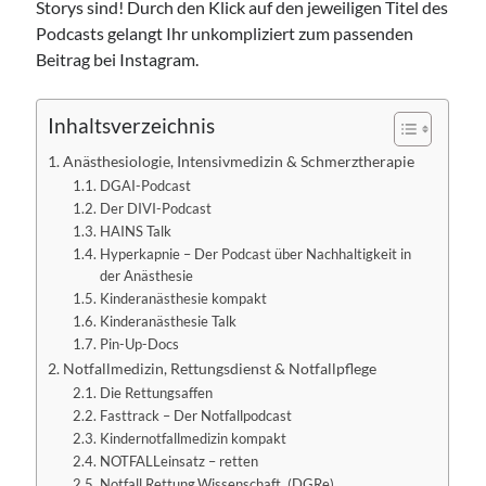
Storys sind! Durch den Klick auf den jeweiligen Titel des
Leitlinie „Bauchschmerz bei Kindern und Jugendlichen – Bildgebende
Podcasts gelangt Ihr unkompliziert zum passenden
Diagnostik“ der GPR
Beitrag bei Instagram.
Leitlinie „Erbrechen im Kindes- und Jugendalter – Bildgebende
Diagnostik“ der GPR
Leitlinie „Kopfschmerzen bei Kindern und Jugendlichen – Bildgebende
Inhaltsverzeichnis
Diagnostik“ der GPR
Anästhesiologie, Intensivmedizin & Schmerztherapie
DGAI-Podcast
Der DIVI-Podcast
HAINS Talk
Hyperkapnie – Der Podcast über Nachhaltigkeit in
der Anästhesie
Kinderanästhesie kompakt
Kinderanästhesie Talk
Pin-Up-Docs
Notfallmedizin, Rettungsdienst & Notfallpflege
Die Rettungsaffen
Fasttrack – Der Notfallpodcast
Kindernotfallmedizin kompakt
NOTFALLeinsatz – retten
Notfall.Rettung.Wissenschaft. (DGRe)