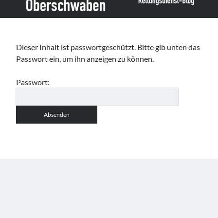
Leitlinie „Bauchschmerz bei Kindern und Jugendlichen – Bildgebende
Diagnostik“ der GPR
Leitlinie „Erbrechen im Kindes- und Jugendalter – Bildgebende
Diagnostik“ der GPR
Dieser Inhalt ist passwortgeschützt. Bitte gib unten das
Leitlinie „Kopfschmerzen bei Kindern und Jugendlichen – Bildgebende
Diagnostik“ der GPR
Passwort ein, um ihn anzeigen zu können.
Passwort: