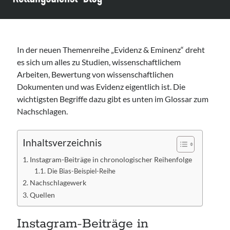
Leitlinie „Bauchschmerz bei Kindern und Jugendlichen – Bildgebende
Diagnostik“ der GPR
Leitlinie „Erbrechen im Kindes- und Jugendalter – Bildgebende
Diagnostik“ der GPR
In der neuen Themenreihe „Evidenz & Eminenz“ dreht
Leitlinie „Kopfschmerzen bei Kindern und Jugendlichen – Bildgebende
Diagnostik“ der GPR
es sich um alles zu Studien, wissenschaftlichem
Arbeiten, Bewertung von wissenschaftlichen
Dokumenten und was Evidenz eigentlich ist. Die
wichtigsten Begriffe dazu gibt es unten im Glossar zum
Nachschlagen.
Inhaltsverzeichnis
Instagram-Beiträge in chronologischer Reihenfolge
Die Bias-Beispiel-Reihe
Nachschlagewerk
Quellen
Instagram-Beiträge in