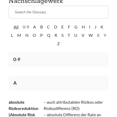
Nachschlagewerk
All
0-9
A
B
C
D
E
F
G
H
I
J
K
L
M
N
O
P
Q
R
S
T
U
V
W
X
Y
Z
0-9
A
absolute
– auch attributablen Risikos oder
Risikoreduktion
Risikodifferenz (RD)
(Absolute Risk
– absolute Differenz der Rate an