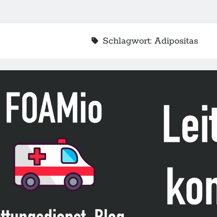
Schlagwort:
Adipositas
2