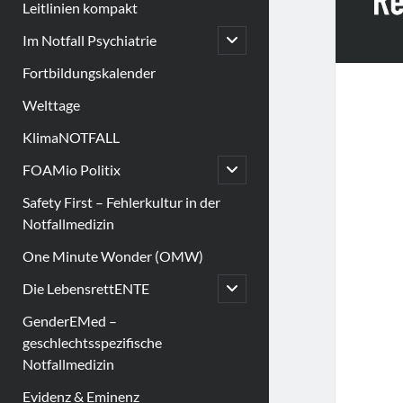
Leitlinien kompakt
open
Im Notfall Psychiatrie
child
menu
Fortbildungskalender
Welttage
KlimaNOTFALL
open
FOAMio Politix
child
menu
Safety First – Fehlerkultur in der
Notfallmedizin
One Minute Wonder (OMW)
open
Die LebensrettENTE
child
menu
GenderEMed –
geschlechtsspezifische
Notfallmedizin
Evidenz & Eminenz