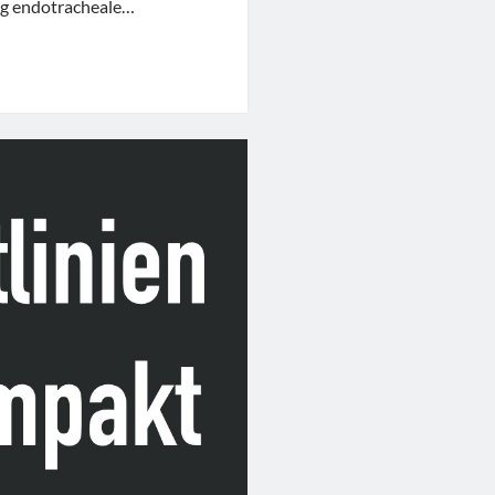
ng endotracheale…