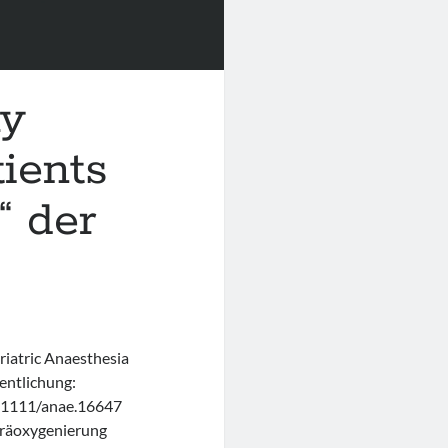
ay
ients
“ der
riatric Anaesthesia
ntlichung:
0.1111/anae.16647
räoxygenierung