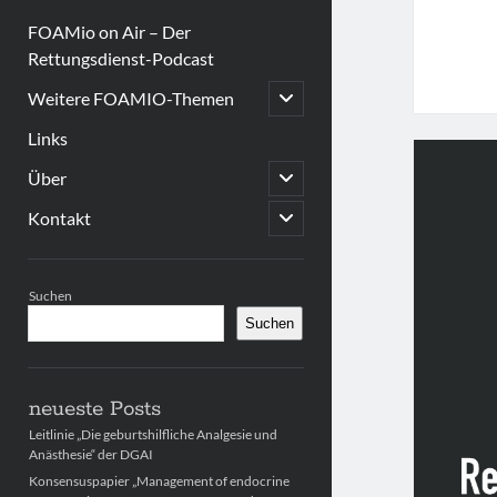
FOAMio on Air – Der
Rettungsdienst-Podcast
open
Weitere FOAMIO-Themen
child
menu
Links
open
Über
child
menu
open
Kontakt
child
menu
Sidebar
Suchen
Suchen
neueste Posts
Leitlinie „Die geburtshilfliche Analgesie und
Anästhesie“ der DGAI
Konsensuspapier „Management of endocrine