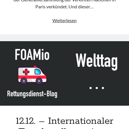
Paris verkündet. Und dieser…
10.12.
Weiterlesen
–
Tag
der
Menschenrechte
12.12. – Internationaler