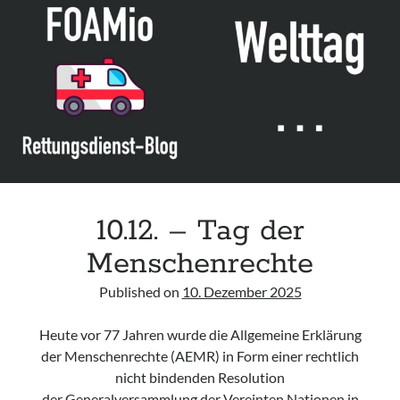
acute respiratory failure“ der Polish Society of Anaesthesiology and
Intensive Therapy
Leitlinie „Management of Hypercalcaemia in Adult Patients in the
Emergency Department“ der IAEM
Leitlinie „Behavioural Emergencies in Emergency Departments“ der IFEM
Leitlinie „Management of Acute Upper Gastrointestinal Bleeding in the
Emergency Department“ der IAEM
10.12. – Tag der
Menschenrechte
Published on
10. Dezember 2025
Heute vor 77 Jahren wurde die Allgemeine Erklärung
der Menschenrechte (AEMR) in Form einer rechtlich
nicht bindenden Resolution
der Generalversammlung der Vereinten Nationen in