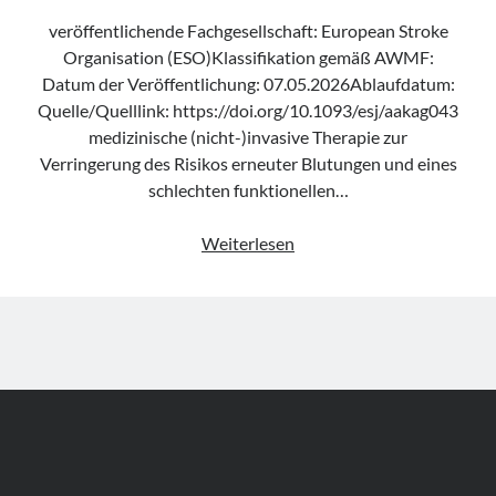
veröffentlichende Fachgesellschaft: European Stroke
Organisation (ESO)Klassifikation gemäß AWMF:
Datum der Veröffentlichung: 07.05.2026Ablaufdatum:
Quelle/Quelllink: https://doi.org/10.1093/esj/aakag043
medizinische (nicht-)invasive Therapie zur
Verringerung des Risikos erneuter Blutungen und eines
schlechten funktionellen…
Leitlinie
Weiterlesen
„Minimally
Invasive
Neurological
Therapy
(ESMINT)
guideline
on
aneurysmal
subarachnoid