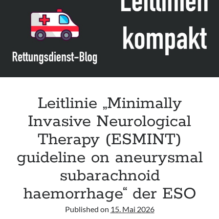
infants“ der CPS
Leitlinie „Palliativmedizin für Patient:innen mit einer nicht heilbaren
Krebserkrankung“ der DG Palliativmedizin
Connecting & Acting – Zivilschutz-Hubschrauber (ZSH)
Leitlinie „Die geburtshilfliche Analgesie und Anästhesie“ der DGAI
Leitlinie „Minimally
Invasive Neurological
Therapy (ESMINT)
guideline on aneurysmal
subarachnoid
haemorrhage“ der ESO
Published on
15. Mai 2026