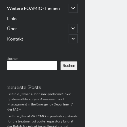
open
Weitere FOAMIO-Themen
child
menu
Links
open
Über
child
menu
open
Kontakt
child
menu
Sidebar
Suchen
Suchen
neueste Posts
Leitlinie „Stevens-Johnson Syndrome/Toxic
Epidermal Necrolysis: Assessment and
Management in the Emergency Department“
der IAEM
Leitlinie „Use of VV ECMO in paediatric patients
for the treatment of acute respiratory failure“
der Polish Society of Anaesthesiology and