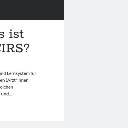
 ist
CIRS?
 und Lernsystem für
en (Ärzt*innen,
solchen
m und…