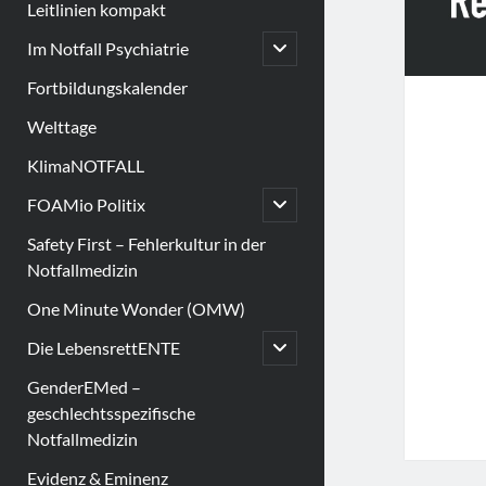
Leitlinien kompakt
open
Im Notfall Psychiatrie
child
menu
Fortbildungskalender
Welttage
KlimaNOTFALL
open
FOAMio Politix
child
menu
Safety First – Fehlerkultur in der
Notfallmedizin
One Minute Wonder (OMW)
open
Die LebensrettENTE
child
menu
GenderEMed –
geschlechtsspezifische
Notfallmedizin
Evidenz & Eminenz