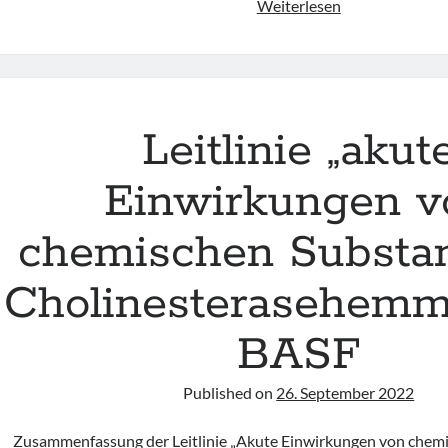
GenderEMed
Weiterlesen
–
geschlechtsspez
Aspekte
bei
Intoxikationen
Leitlinie „akut
(26.06.
–
Einwirkungen v
Welt-
Drogen-
chemischen Substa
Tag)
Cholinesterasehemm
BASF
Published on
26. September 2022
Zusammenfassung der Leitlinie „Akute Einwirkungen von chem