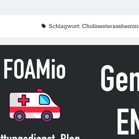
Schlagwort:
Cholinesterasehemm
2