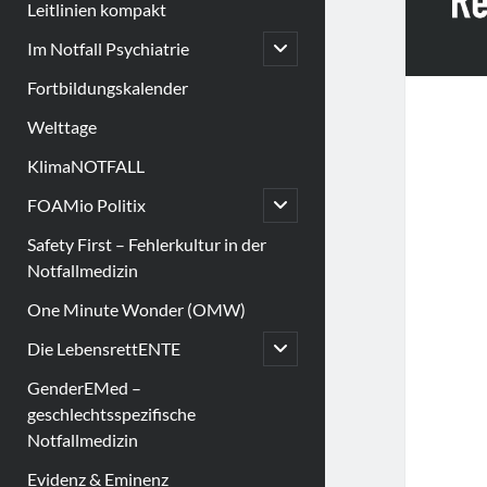
Leitlinien kompakt
open
Im Notfall Psychiatrie
child
menu
Fortbildungskalender
Welttage
KlimaNOTFALL
open
FOAMio Politix
child
menu
Safety First – Fehlerkultur in der
Notfallmedizin
One Minute Wonder (OMW)
open
Die LebensrettENTE
child
menu
GenderEMed –
geschlechtsspezifische
Notfallmedizin
Evidenz & Eminenz