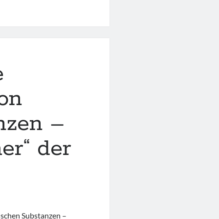
ifische
e
on
nzen –
er“ der
ischen Substanzen –