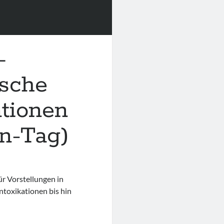
–
ische
ationen
en-Tag)
r Vorstellungen in
ntoxikationen bis hin