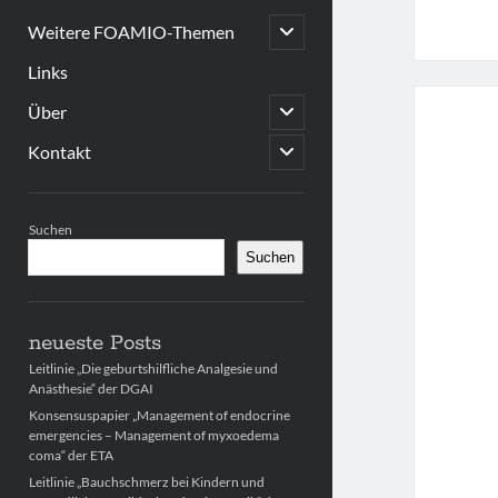
open
Weitere FOAMIO-Themen
child
menu
Links
open
Über
child
menu
open
Kontakt
child
menu
Sidebar
Suchen
Suchen
neueste Posts
Leitlinie „Die geburtshilfliche Analgesie und
Anästhesie“ der DGAI
Konsensuspapier „Management of endocrine
emergencies – Management of myxoedema
coma“ der ETA
Leitlinie „Bauchschmerz bei Kindern und