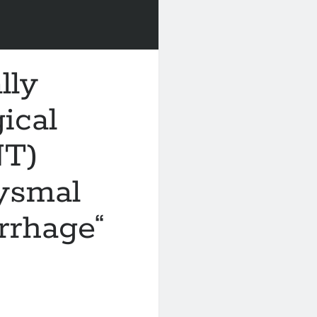
lly
ical
NT)
ysmal
rrhage“