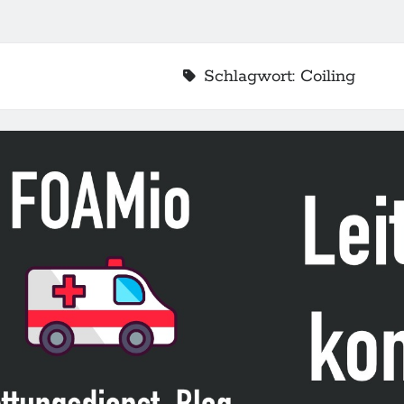
Schlagwort:
Coiling
2