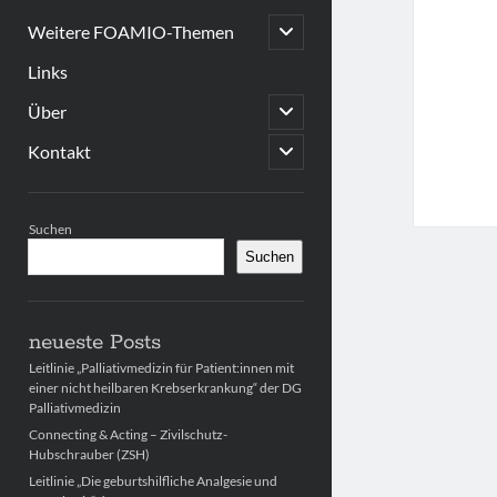
open
Weitere FOAMIO-Themen
child
menu
Links
open
Über
child
menu
open
Kontakt
child
menu
Sidebar
Suchen
Suchen
neueste Posts
Leitlinie „Palliativmedizin für Patient:innen mit
einer nicht heilbaren Krebserkrankung“ der DG
Palliativmedizin
Connecting & Acting – Zivilschutz-
Hubschrauber (ZSH)
Leitlinie „Die geburtshilfliche Analgesie und