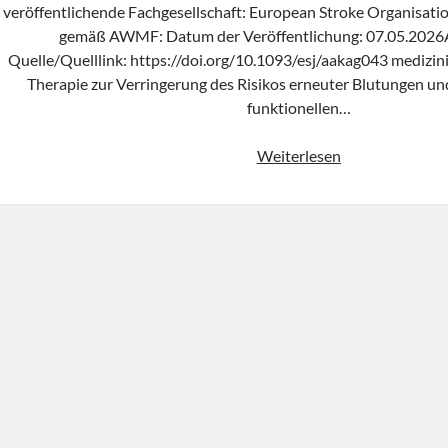
veröffentlichende Fachgesellschaft: European Stroke Organisatio
gemäß AWMF: Datum der Veröffentlichung: 07.05.2026
Quelle/Quelllink: https://doi.org/10.1093/esj/aakag043 medizini
Therapie zur Verringerung des Risikos erneuter Blutungen un
funktionellen…
Leitlinie
Weiterlesen
„Minimally
Invasive
Neurological
Therapy
(ESMINT)
guideline
on
aneurysmal
subarachnoid
haemorrhage“
der
ESO