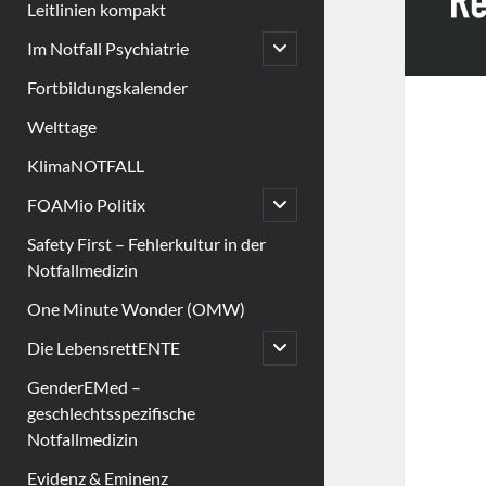
Leitlinien kompakt
open
Im Notfall Psychiatrie
child
menu
Fortbildungskalender
Welttage
KlimaNOTFALL
open
FOAMio Politix
child
menu
Safety First – Fehlerkultur in der
Notfallmedizin
One Minute Wonder (OMW)
open
Die LebensrettENTE
child
menu
GenderEMed –
geschlechtsspezifische
Notfallmedizin
Evidenz & Eminenz