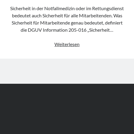
Sicherheit in der Notfallmedizin oder im Rettungsdienst
bedeutet auch Sicherheit für alle Mitarbeitenden. Was
Sicherheit für Mitarbeitende genau bedeutet, definiert
die DGUV Information 205-016 „Sicherheit…
Safety
Weiterlesen
First
–
DGUV-
Info
205-
016
–
Sicherheit
im
Stützpunkt
einer
Hilfeleistungsorganisation
Author WordPress Theme
by Compete Themes