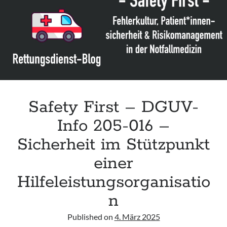
acute respiratory failure“ der Polish Society of Anaesthesiology and
Intensive Therapy
Leitlinie „Management of Hypercalcaemia in Adult Patients in the
Emergency Department“ der IAEM
Leitlinie „Behavioural Emergencies in Emergency Departments“ der IFEM
Leitlinie „Management of Acute Upper Gastrointestinal Bleeding in the
Emergency Department“ der IAEM
Safety First – DGUV-
Info 205-016 –
Sicherheit im Stützpunkt
einer
Hilfeleistungsorganisatio
n
Published on
4. März 2025