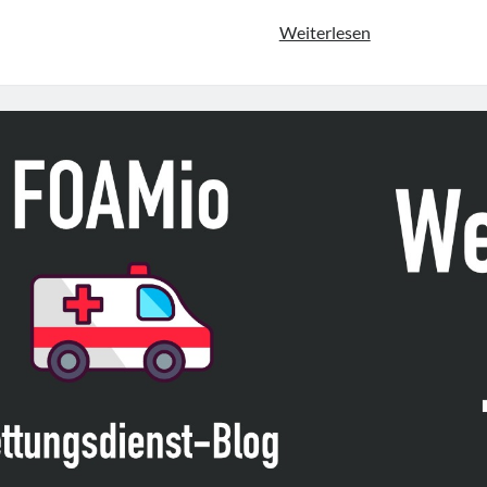
„Abkürzungen
Weiterlesen
im
Berufsbild
Rettungsdienst
von
BAND,
DGINA,
DGRe,
BV-
ÄLRD
&
DIVI