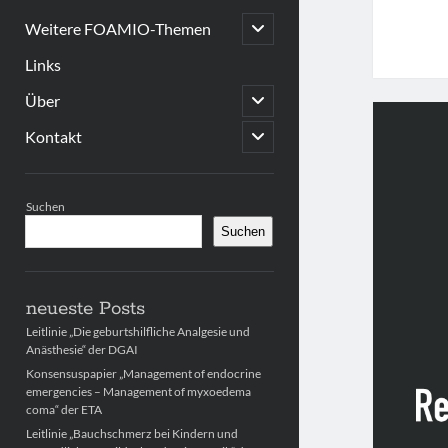
open
Weitere FOAMIO-Themen
child
menu
Links
open
Über
child
menu
open
Kontakt
child
menu
Sidebar
Suchen
Suchen
neueste Posts
Leitlinie „Die geburtshilfliche Analgesie und
Anästhesie“ der DGAI
Konsensuspapier „Management of endocrine
emergencies – Management of myxoedema
coma“ der ETA
Leitlinie „Bauchschmerz bei Kindern und