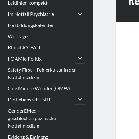
Leitlinien kompakt
open
Im Notfall Psychiatrie
child
menu
Fortbildungskalender
Welttage
KlimaNOTFALL
open
FOAMio Politix
child
menu
Safety First – Fehlerkultur in der
Notfallmedizin
One Minute Wonder (OMW)
open
Die LebensrettENTE
child
menu
GenderEMed –
geschlechtsspezifische
Notfallmedizin
Evidenz & Eminenz