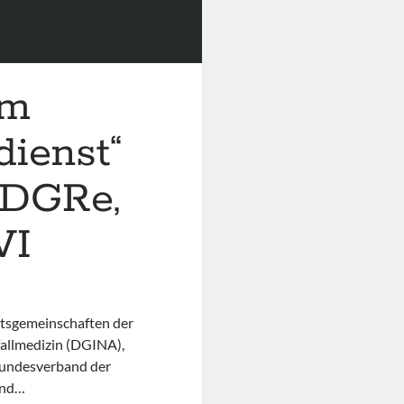
im
dienst“
 DGRe,
VI
itsgemeinschaften der
allmedizin (DGINA),
Bundesverband der
and…