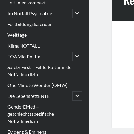
Leitlinien kompakt
open
Im Notfall Psychiatrie
child
menu
Fortbildungskalender
Welttage
KlimaNOTFALL
open
FOAMio Politix
child
menu
Safety First – Fehlerkultur in der
Notfallmedizin
One Minute Wonder (OMW)
open
Die LebensrettENTE
child
menu
GenderEMed –
geschlechtsspezifische
Notfallmedizin
Evidenz & Eminenz