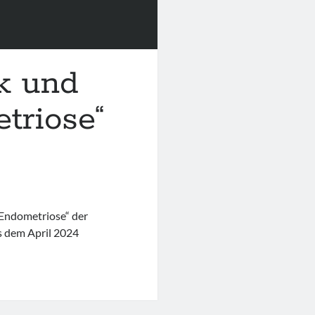
ik und
triose“
 Endometriose“ der
s dem April 2024