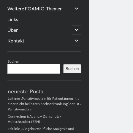
open
Weitere FOAMIO-Themen
child
menu
Links
open
Über
child
menu
open
Kontakt
child
menu
Sidebar
Suchen
Suchen
neueste Posts
Leitlinie „Palliativmedizin für Patient:innen mit
einer nicht heilbaren Krebserkrankung“ der DG
Palliativmedizin
Connecting & Acting – Zivilschutz-
Hubschrauber (ZSH)
Leitlinie „Die geburtshilfliche Analgesie und