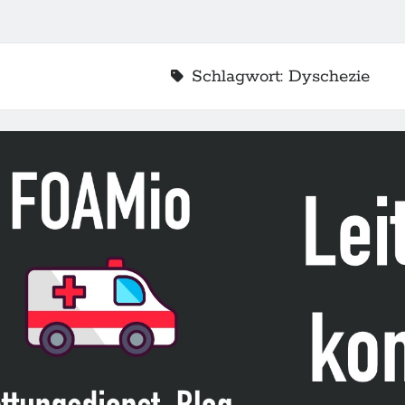
Schlagwort:
Dyschezie
2