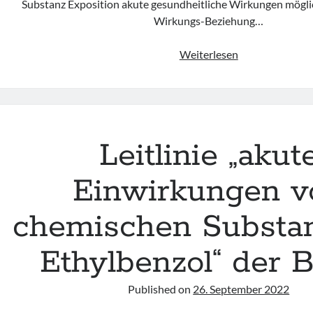
Substanz Exposition akute gesundheitliche Wirkungen mögli
Wirkungs-Beziehung…
Leitlinie
Weiterlesen
„Chemical
Emergency
Medical
Guideline
–
Leitlinie „akut
Ethylbenzol“
der
Einwirkungen v
BASF
chemischen Substa
Ethylbenzol“ der
Published on
26. September 2022