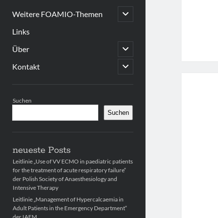
open
Weitere FOAMIO-Themen
child
menu
Links
open
Über
child
menu
open
Kontakt
child
menu
Sidebar
Suchen
Suchen
neueste Posts
Leitlinie „Use of VV ECMO in paediatric patients
for the treatment of acute respiratory failure“
der Polish Society of Anaesthesiology and
Intensive Therapy
Leitlinie „Management of Hypercalcaemia in
Adult Patients in the Emergency Department“
der IAEM