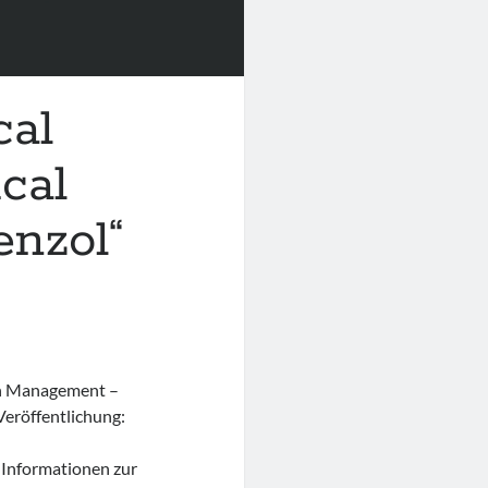
cal
cal
enzol“
th Management –
eröffentlichung:
 Informationen zur