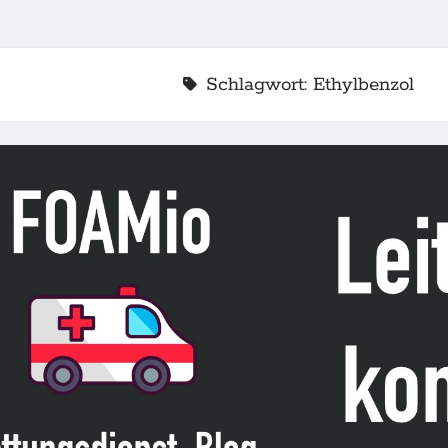
Schlagwort:
Ethylbenzol
2