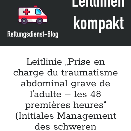
Leitlinie „Die geburtshilfliche Analgesie und Anästhesie“ der DGAI
Konsensuspapier „Management of endocrine emergencies –
Management of myxoedema coma“ der ETA
Leitlinie „Bauchschmerz bei Kindern und Jugendlichen – Bildgebende
Diagnostik“ der GPR
Leitlinie „Prise en
charge du traumatisme
abdominal grave de
l’adulte – les 48
premières heures“
(Initiales Management
des schweren