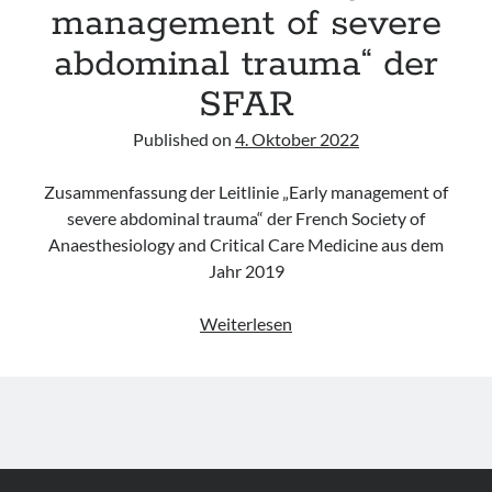
abdominal
management of severe
grave
abdominal trauma“ der
de
l’adulte
SFAR
–
les
Published on
4. Oktober 2022
48
premières
Zusammenfassung der Leitlinie „Early management of
heures“
severe abdominal trauma“ der French Society of
(Initiales
Anaesthesiology and Critical Care Medicine aus dem
Management
Jahr 2019
des
schweren
Leitlinie
Weiterlesen
Abdominaltrauma)
„Early
der
management
SFAR
of
severe
abdominal
trauma“