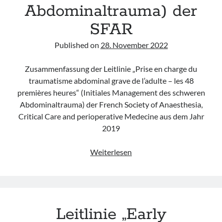
Abdominaltrauma) der
SFAR
Published on
28. November 2022
Zusammenfassung der Leitlinie „Prise en charge du
traumatisme abdominal grave de l’adulte – les 48
premières heures“ (Initiales Management des schweren
Abdominaltrauma) der French Society of Anaesthesia,
Critical Care and perioperative Medecine aus dem Jahr
2019
Leitlinie
Weiterlesen
„Prise
en
charge
du
Leitlinie „Early
traumatisme