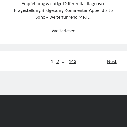
Empfehlung wichtige Differentialdiagnosen
Fragestellung Bildgebung Kommentar Appendizitis
Sono – weiterführend MRT…
Leitlinie
Weiterlesen
„Bauchschmerz
bei
Kindern
und
Seitennummerierung
1
2
…
143
Next
Jugendlichen
der
–
Bildgebende
Beiträge
Diagnostik“
der
GPR