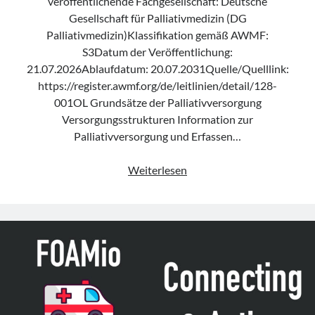
veröffentlichende Fachgesellschaft: Deutsche
Gesellschaft für Palliativmedizin (DG
Palliativmedizin)Klassifikation gemäß AWMF:
S3Datum der Veröffentlichung:
21.07.2026Ablaufdatum: 20.07.2031Quelle/Quelllink:
https://register.awmf.org/de/leitlinien/detail/128-
001OL Grundsätze der Palliativversorgung
Versorgungsstrukturen Information zur
Palliativversorgung und Erfassen…
Leitlinie
Weiterlesen
„Palliativmedizin
für
Patient:innen
mit
einer
nicht
heilbaren
Krebserkrankung“