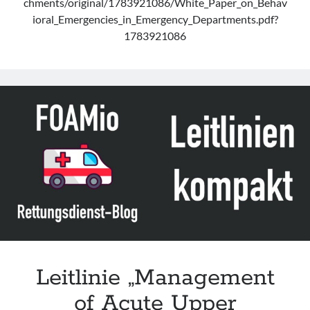
chments/original/1783921086/White_Paper_on_Behav
ioral_Emergencies_in_Emergency_Departments.pdf?
1783921086
Leitlinie „Management
of Acute Upper