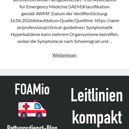
for Emergency Medicine (IAEM)Klassifikation
gemäß AWMF:Datum der Veröffentlichung:
16.06.2026Ablaufdatum:Quelle/Quelllink: https://iaem
.ie/professional/clinical-guidelines/ Symptomatik
Hyperkalzämie kann mehrere Organsysteme betreffen,
wobei die Symptome je nach Schweregrad und…
Leitlinie
Weiterlesen
„Management
of
Hypercalcaemia
in
Adult
Patients
in
the
Emergency
Department“