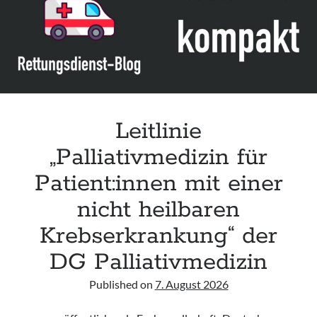
(BRUE)
in
infants“
der
CPS
Leitlinie
„Palliativmedizin für
Patient:innen mit einer
nicht heilbaren
Krebserkrankung“ der
DG Palliativmedizin
Published on
7. August 2026