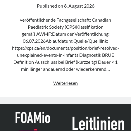
Published on
8. August 2026
veröffentlichende Fachgesellschaft: Canadian
Paediatric Society (CPS)Klassifikation
gemäß AWMF:Datum der Veröffentlichung:
06.07.2026Ablaufdatum:Quelle/Quelllink:
https://cps.ca/en/documents/position/brief-resolved-
unexplained-events-in-infants Diagnostik BRUE
Definition Ausschluss bei Brief (kurzzeitg) Dauer < 1
min länger andauernd oder wiederkehrend…
Leitlinie
Weiterlesen
„Management
of
brief
resolved
unexplained
events