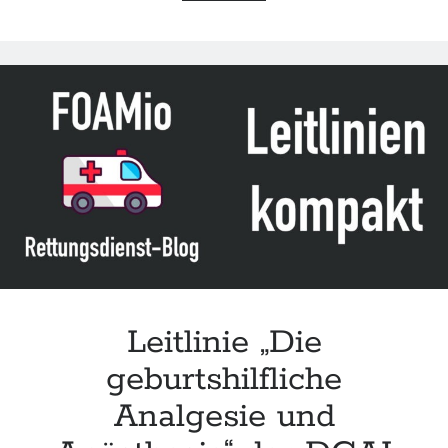
&
Acting
–
Zivilschutz-
Hubschrauber (ZSH)
Leitlinie „Die
geburtshilfliche
Analgesie und