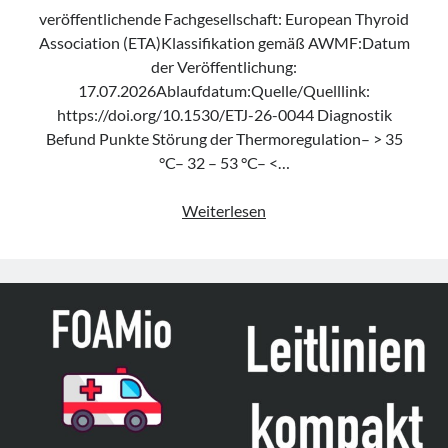
veröffentlichende Fachgesellschaft: European Thyroid
Association (ETA)Klassifikation gemäß AWMF:Datum
der Veröffentlichung:
17.07.2026Ablaufdatum:Quelle/Quelllink:
https://doi.org/10.1530/ETJ-26-0044 Diagnostik
Befund Punkte Störung der Thermoregulation– > 35
°C– 32 – 53 °C– <…
Konsensuspapier
Weiterlesen
„Management
of
endocrine
emergencies
–
Management
of
myxoedema
coma“