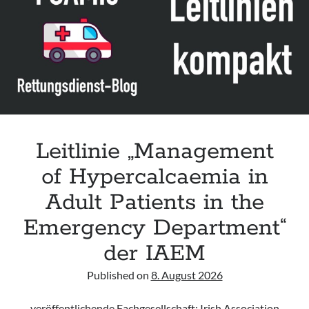
paediatric
patients
for
the
treatment
of
acute
respiratory
failure“
Leitlinie „Management
der
of Hypercalcaemia in
Polish
Society
Adult Patients in the
of
Emergency Department“
Anaesthesiology
and
der IAEM
Intensive
Therapy
Published on
8. August 2026
veröffentlichende Fachgesellschaft: Irish Association