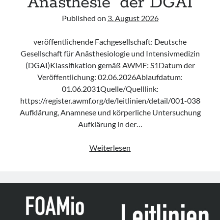
Anästhesie“ der DGAI
Published on
3. August 2026
veröffentlichende Fachgesellschaft: Deutsche
Gesellschaft für Anästhesiologie und Intensivmedizin
(DGAI)Klassifikation gemäß AWMF: S1Datum der
Veröffentlichung: 02.06.2026Ablaufdatum:
01.06.2031Quelle/Quelllink:
https://register.awmf.org/de/leitlinien/detail/001-038
Aufklärung, Anamnese und körperliche Untersuchung
Aufklärung in der…
Leitlinie
Weiterlesen
„Die
geburtshilfliche
Analgesie
und
Anästhesie“
der