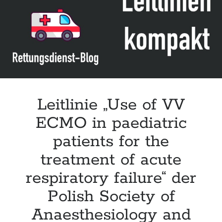
Leitlinie „Management of Hypercalcaemia in Adult Patients in the
Emergency Department“ der IAEM
Leitlinie „Behavioural Emergencies in Emergency Departments“ der IFEM
Leitlinie „Management of Acute Upper Gastrointestinal Bleeding in the
Emergency Department“ der IAEM
Leitlinie „Management of brief resolved unexplained events (BRUE) in
infants“ der CPS
Leitlinie „Use of VV
ECMO in paediatric
patients for the
treatment of acute
respiratory failure“ der
Polish Society of
Anaesthesiology and