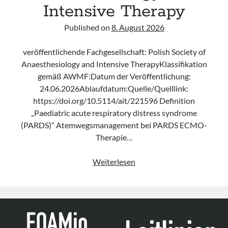
Intensive Therapy
Published on
8. August 2026
veröffentlichende Fachgesellschaft: Polish Society of
Anaesthesiology and Intensive TherapyKlassifikation
gemäß AWMF:Datum der Veröffentlichung:
24.06.2026Ablaufdatum:Quelle/Quelllink:
https://doi.org/10.5114/ait/221596 Definition
„Paediatric acute respiratory distress syndrome
(PARDS)“ Atemwegsmanagement bei PARDS ECMO-
Therapie…
Leitlinie
Weiterlesen
„Use
of
VV
ECMO
in