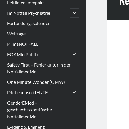
Leitlinien kompakt
open
Im Notfall Psychiatrie
child
menu
Fortbildungskalender
Welttage
KlimaNOTFALL
open
FOAMio Politix
child
menu
Safety First – Fehlerkultur in der
Notfallmedizin
One Minute Wonder (OMW)
open
Die LebensrettENTE
child
menu
GenderEMed –
geschlechtsspezifische
Notfallmedizin
Evidenz & Eminenz