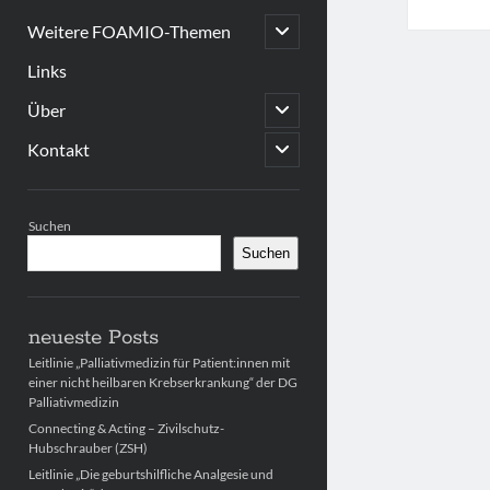
open
Weitere FOAMIO-Themen
child
menu
Links
open
Über
child
menu
open
Kontakt
child
menu
Sidebar
Suchen
Suchen
neueste Posts
Leitlinie „Palliativmedizin für Patient:innen mit
einer nicht heilbaren Krebserkrankung“ der DG
Palliativmedizin
Connecting & Acting – Zivilschutz-
Hubschrauber (ZSH)
Leitlinie „Die geburtshilfliche Analgesie und