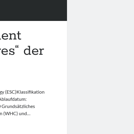
ent
es“ der
gy (ESC)Klassifikation
Ablaufdatum:
0 Grundsätzliches
auen (WHC) und…
ement