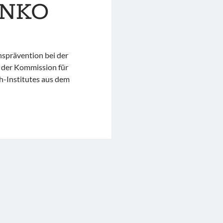
RINKO
nsprävention bei der
 der Kommission für
-Institutes aus dem
n
ention
erten