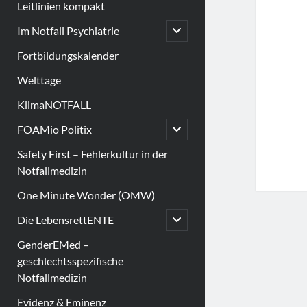
Leitlinien kompakt
open
Im Notfall Psychiatrie
child
menu
Fortbildungskalender
Welttage
KlimaNOTFALL
open
FOAMio Politix
child
menu
Safety First – Fehlerkultur in der
Notfallmedizin
One Minute Wonder (OMW)
open
Die LebensrettENTE
child
menu
GenderEMed –
geschlechtsspezifische
Notfallmedizin
Evidenz & Eminenz