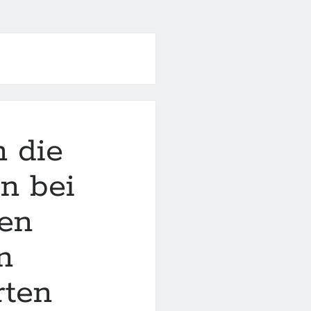
 die
on bei
hen
n
rten