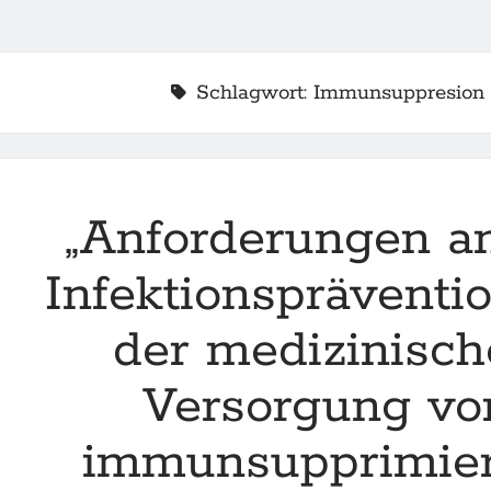
Schlagwort:
Immunsuppresion
„Anforderungen an
Infektionspräventi
der medizinisc
2
Versorgung vo
immunsupprimie