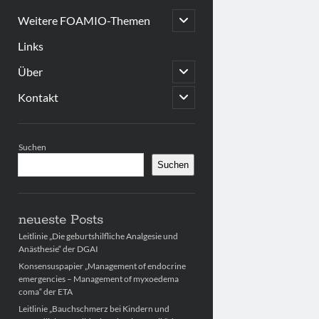
open
Weitere FOAMIO-Themen
child
menu
Links
open
Über
child
menu
open
Kontakt
child
menu
Sidebar
Suchen
Suchen
neueste Posts
Leitlinie „Die geburtshilfliche Analgesie und
Anästhesie“ der DGAI
Konsensuspapier „Management of endocrine
emergencies – Management of myxoedema
coma“ der ETA
Leitlinie „Bauchschmerz bei Kindern und