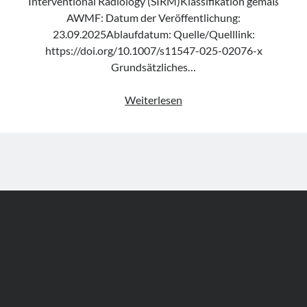
Interventional Radiology (SIRM)Klassifikation gemäß
AWMF: Datum der Veröffentlichung:
23.09.2025Ablaufdatum: Quelle/Quelllink:
https://doi.org/10.1007/s11547-025-02076-x
Grundsätzliches…
Leitlinie
Weiterlesen
„Management
of
patients
with
acute
chest
pain“
von
SIRM
&
SIC
Author WordPress Theme
by Compete Themes