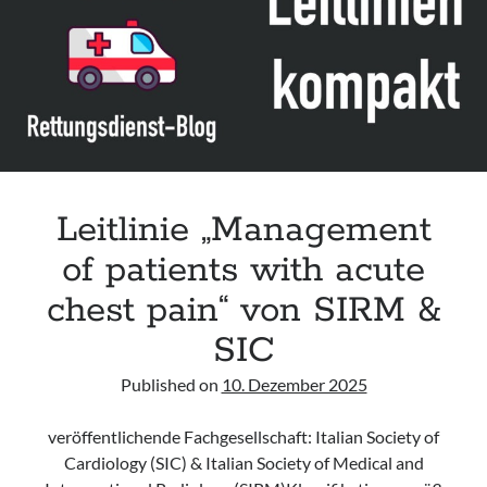
Leitlinie „Bauchschmerz bei Kindern und Jugendlichen – Bildgebende
Diagnostik“ der GPR
Leitlinie „Erbrechen im Kindes- und Jugendalter – Bildgebende
Diagnostik“ der GPR
Leitlinie „Kopfschmerzen bei Kindern und Jugendlichen – Bildgebende
Diagnostik“ der GPR
Leitlinie „Management
of patients with acute
chest pain“ von SIRM &
SIC
Published on
10. Dezember 2025
veröffentlichende Fachgesellschaft: Italian Society of
Cardiology (SIC) & Italian Society of Medical and