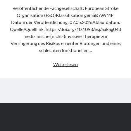
veröffentlichende Fachgesellschaft: European Stroke
Organisation (ESO)Klassifikation gemäß AWMF:
Datum der Veröffentlichung: 07.05.2026Ablaufdatum:
Quelle/Quelllink: https://doi.org/10.1093/esj/aakag043
medizinische (nicht-)invasive Therapie zur
Verringerung des Risikos erneuter Blutungen und eines
schlechten funktionellen…
Leitlinie
Weiterlesen
„Minimally
Invasive
Neurological
Therapy
(ESMINT)
guideline
on
aneurysmal
subarachnoid