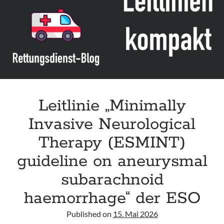
Leitlinie „Bauchschmerz bei Kindern und Jugendlichen – Bildgebende
Diagnostik“ der GPR
Leitlinie „Erbrechen im Kindes- und Jugendalter – Bildgebende
Diagnostik“ der GPR
Leitlinie „Kopfschmerzen bei Kindern und Jugendlichen – Bildgebende
Diagnostik“ der GPR
Leitlinie „Minimally
Invasive Neurological
Therapy (ESMINT)
guideline on aneurysmal
subarachnoid
haemorrhage“ der ESO
Published on
15. Mai 2026