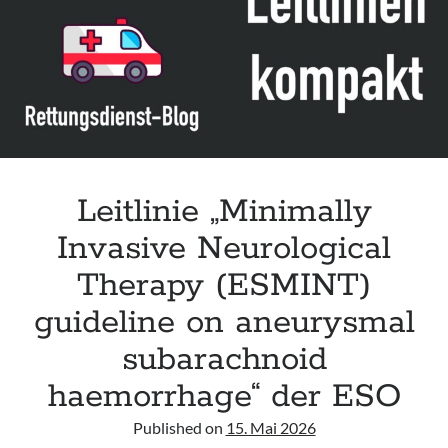
Leitlinie „Bauchschmerz bei Kindern und Jugendlichen – Bildgebende
Diagnostik“ der GPR
Leitlinie „Erbrechen im Kindes- und Jugendalter – Bildgebende
Diagnostik“ der GPR
Leitlinie „Kopfschmerzen bei Kindern und Jugendlichen – Bildgebende
Diagnostik“ der GPR
Leitlinie „Minimally
Invasive Neurological
Therapy (ESMINT)
guideline on aneurysmal
subarachnoid
haemorrhage“ der ESO
Published on
15. Mai 2026