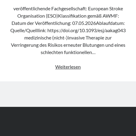
veröffentlichende Fachgesellschaft: European Stroke
Organisation (ESO)Klassifikation gemäß AWMF:
Datum der Veröffentlichung: 07.05.2026Ablaufdatum:
Quelle/Quelllink: https://doi.org/10.1093/esj/aakag043
medizinische (nicht-)invasive Therapie zur
Verringerung des Risikos erneuter Blutungen und eines
schlechten funktionellen…
Leitlinie
Weiterlesen
„Minimally
Invasive
Neurological
Therapy
(ESMINT)
guideline
on
aneurysmal
subarachnoid