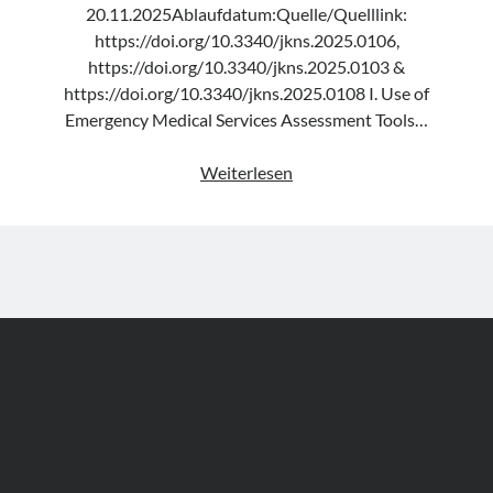
20.11.2025Ablaufdatum:Quelle/Quelllink:
https://doi.org/10.3340/jkns.2025.0106,
https://doi.org/10.3340/jkns.2025.0103 &
https://doi.org/10.3340/jkns.2025.0108 I. Use of
Emergency Medical Services Assessment Tools…
Leitlinie
Weiterlesen
„Prehospital
Stage
in
Acute
Stroke“
der
KNS
Author WordPress Theme
by Compete Themes