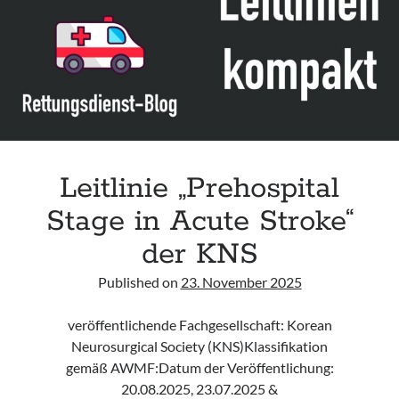
Leitlinie „Bauchschmerz bei Kindern und Jugendlichen – Bildgebende
Diagnostik“ der GPR
Leitlinie „Erbrechen im Kindes- und Jugendalter – Bildgebende
Diagnostik“ der GPR
Leitlinie „Kopfschmerzen bei Kindern und Jugendlichen – Bildgebende
Diagnostik“ der GPR
Leitlinie „Prehospital
Stage in Acute Stroke“
der KNS
Published on
23. November 2025
veröffentlichende Fachgesellschaft: Korean
Neurosurgical Society (KNS)Klassifikation
gemäß AWMF:Datum der Veröffentlichung:
20.08.2025, 23.07.2025 &