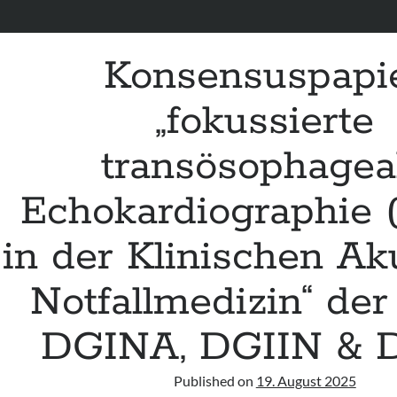
Konsensuspapi
„fokussierte
transösophagea
Echokardiographie 
in der Klinischen Ak
Notfallmedizin“ de
DGINA, DGIIN & 
Published on
19. August 2025