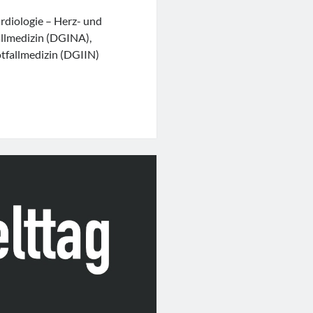
rdiologie – Herz- und
allmedizin (DGINA),
otfallmedizin (DGIIN)
er
le
hie