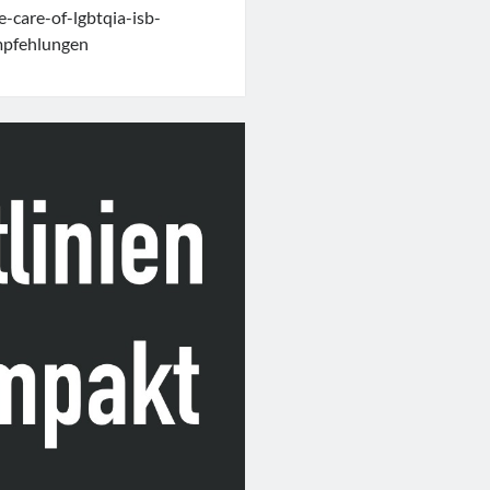
e-care-of-lgbtqia-isb-
mpfehlungen