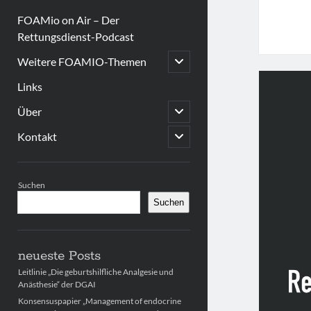
FOAMio on Air – Der
Rettungsdienst-Podcast
open
Weitere FOAMIO-Themen
child
menu
Links
open
Über
child
menu
open
Kontakt
child
menu
Sidebar
Suchen
Suchen
neueste Posts
Leitlinie „Die geburtshilfliche Analgesie und
Anästhesie“ der DGAI
Konsensuspapier „Management of endocrine