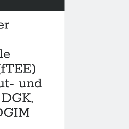
er
le
(fTEE)
ut- und
r DGK,
DGIM