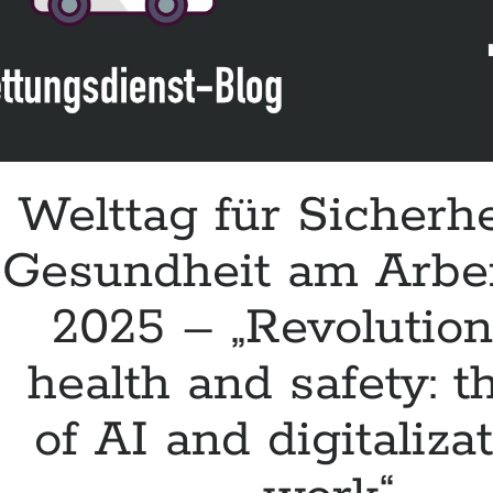
DGINA,
DGIIN
&
DGIM
Welttag für Sicherh
Gesundheit am Arbei
2025 – „Revolution
health and safety: t
of AI and digitalizat