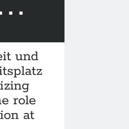
eit und
tsplatz
izing
he role
ion at