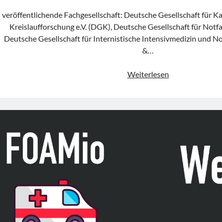
veröffentlichende Fachgesellschaft: Deutsche Gesellschaft für Ka
Kreislaufforschung e.V. (DGK), Deutsche Gesellschaft für Notf
Deutsche Gesellschaft für Internistische Intensivmedizin und N
&…
Konsensuspapi
Weiterlesen
„fokussierte
transösophagea
Echokardiograp
(fTEE)
in
der
Klinischen
Akut-
und
Notfallmedizin“
der
DGK,