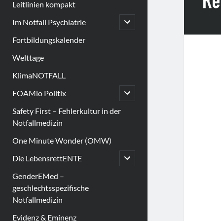
Leitlinien kompakt
open
Im Notfall Psychiatrie
child
menu
Fortbildungskalender
Welttage
KlimaNOTFALL
open
FOAMio Politix
child
menu
Safety First – Fehlerkultur in der
Notfallmedizin
One Minute Wonder (OMW)
open
Die LebensrettENTE
child
menu
GenderEMed –
geschlechtsspezifische
Notfallmedizin
Evidenz & Eminenz