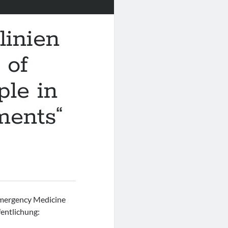
linien
 of
le in
ents“
 Emergency Medicine
entlichung: