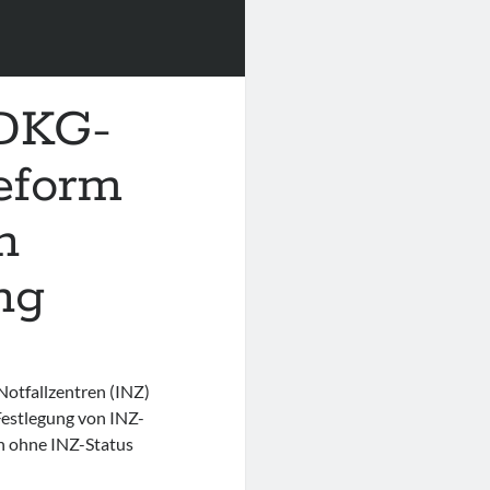
 DKG-
eform
n
ng
Notfallzentren (INZ)
 Festlegung von INZ-
n ohne INZ-Status