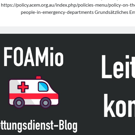
https://policy.acem.org.au/index.php/policies-menu/policy-on-th
people-in-emergency-departments Grundsätzliches E