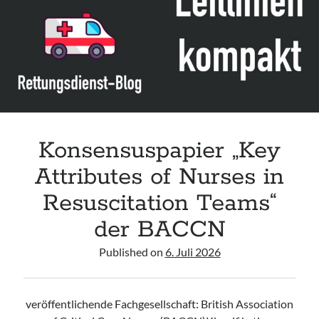
Assessment and Management in the Emergency Department“ der IAEM
Leitlinie „Use of VV ECMO in paediatric patients for the treatment of
acute respiratory failure“ der Polish Society of Anaesthesiology and
Intensive Therapy
Leitlinie „Management of Hypercalcaemia in Adult Patients in the
Emergency Department“ der IAEM
Leitlinie „Behavioural Emergencies in Emergency Departments“ der IFEM
Konsensuspapier „Key
Attributes of Nurses in
Resuscitation Teams“
der BACCN
Published on
6. Juli 2026
veröffentlichende Fachgesellschaft: British Association