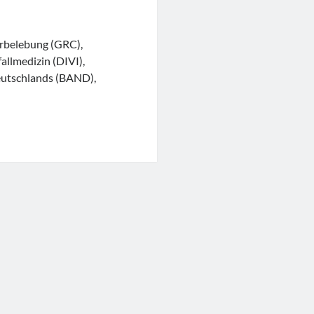
erbelebung (GRC),
allmedizin (DIVI),
eutschlands (BAND),
bbruch