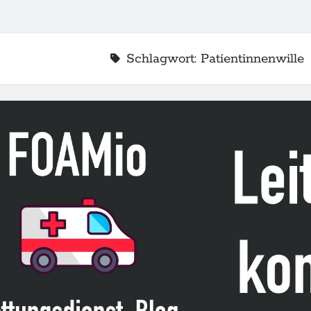
Schlagwort:
Patientinnenwille
2