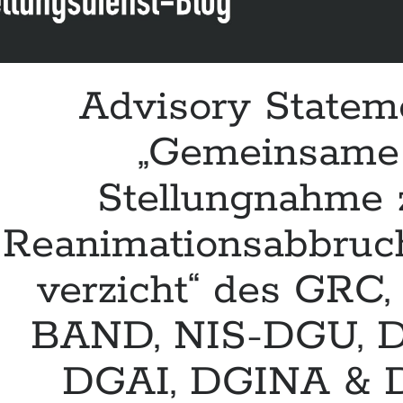
Advisory Statem
„Gemeinsame
Stellungnahme 
Reanimationsabbruc
verzicht“ des GRC,
BAND, NIS-DGU, D
DGAI, DGINA & 