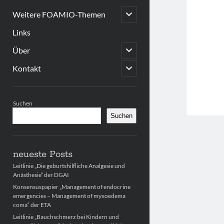
open
Weitere FOAMIO-Themen
child
menu
Links
open
Über
child
menu
open
Kontakt
child
menu
Sidebar
Suchen
Suchen
neueste Posts
Leitlinie „Die geburtshilfliche Analgesie und
Anästhesie“ der DGAI
Konsensuspapier „Management of endocrine
emergencies – Management of myxoedema
coma“ der ETA
Leitlinie „Bauchschmerz bei Kindern und