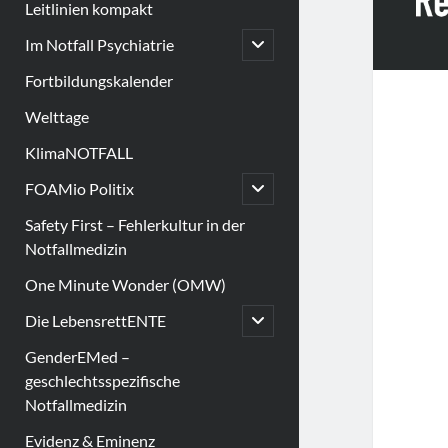
Leitlinien kompakt
open
Im Notfall Psychiatrie
child
menu
Fortbildungskalender
Welttage
KlimaNOTFALL
open
FOAMio Politix
child
menu
Safety First – Fehlerkultur in der
Notfallmedizin
One Minute Wonder (OMW)
open
Die LebensrettENTE
child
menu
GenderEMed –
geschlechtsspezifische
Notfallmedizin
Evidenz & Eminenz