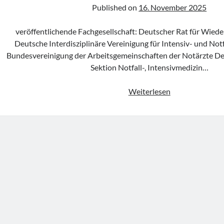
Published on
16. November 2025
veröffentlichende Fachgesellschaft: Deutscher Rat für Wied
Deutsche Interdisziplinäre Vereinigung für Intensiv- und Notf
Bundesvereinigung der Arbeitsgemeinschaften der Notärzte D
Sektion Notfall-, Intensivmedizin…
Advisory
Weiterlesen
Statement
„Gemeinsame
Stellungnahme
zu
Reanimationsa
und
-
verzicht“
des
GRC,
DIVI,