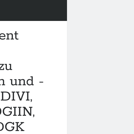
ent
zu
h und -
 DIVI,
GIIN,
DGK