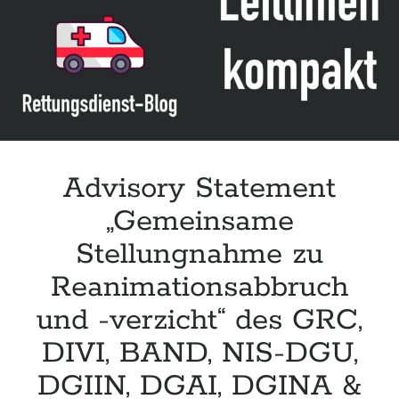
Leitlinie „Management of Hypercalcaemia in Adult Patients in the
Emergency Department“ der IAEM
Leitlinie „Behavioural Emergencies in Emergency Departments“ der IFEM
Leitlinie „Management of Acute Upper Gastrointestinal Bleeding in the
Emergency Department“ der IAEM
Leitlinie „Management of brief resolved unexplained events (BRUE) in
infants“ der CPS
Advisory Statement
„Gemeinsame
Stellungnahme zu
Reanimationsabbruch
und -verzicht“ des GRC,
DIVI, BAND, NIS-DGU,
DGIIN, DGAI, DGINA &