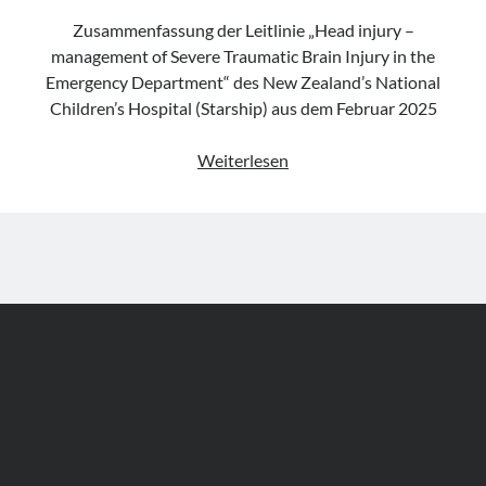
Zusammenfassung der Leitlinie „Head injury –
management of Severe Traumatic Brain Injury in the
Emergency Department“ des New Zealand’s National
Children’s Hospital (Starship) aus dem Februar 2025
Leitlinie
Weiterlesen
„Head
injury
–
management
of
Severe
Traumatic
Brain
Injury
in
the
Emergency
Author WordPress Theme
by Compete Themes