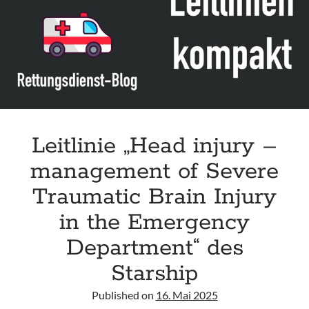
Assessment and Management in the Emergency Department“ der IAEM
Leitlinie „Use of VV ECMO in paediatric patients for the treatment of
acute respiratory failure“ der Polish Society of Anaesthesiology and
Intensive Therapy
Leitlinie „Management of Hypercalcaemia in Adult Patients in the
Emergency Department“ der IAEM
Leitlinie „Behavioural Emergencies in Emergency Departments“ der IFEM
Leitlinie „Head injury –
management of Severe
Traumatic Brain Injury
in the Emergency
Department“ des
Starship
Published on
16. Mai 2025