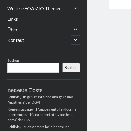
open
Weitere FOAMIO-Themen
child
menu
Links
open
Über
child
menu
open
Kontakt
child
menu
Sidebar
Suchen
Suchen
neueste Posts
Leitlinie „Die geburtshilfliche Analgesie und
Anästhesie“ der DGAI
Konsensuspapier „Management of endocrine
emergencies – Management of myxoedema
coma“ der ETA
Leitlinie „Bauchschmerz bei Kindern und