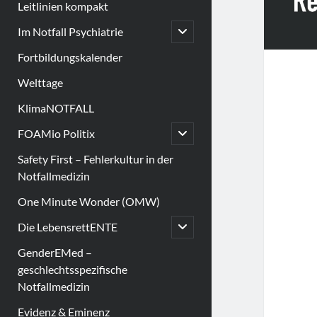
Leitlinien kompakt
open
Im Notfall Psychiatrie
child
menu
Fortbildungskalender
Welttage
KlimaNOTFALL
open
FOAMio Politix
child
menu
Safety First – Fehlerkultur in der
Notfallmedizin
One Minute Wonder (OMW)
open
Die LebensrettENTE
child
menu
GenderEMed –
geschlechtsspezifische
Notfallmedizin
Evidenz & Eminenz