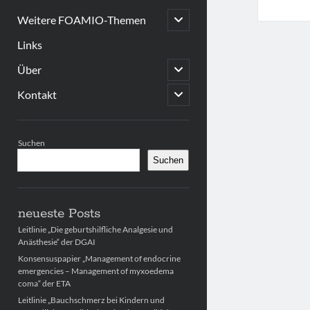
open
Weitere FOAMIO-Themen
child
menu
Links
open
Über
child
menu
open
Kontakt
child
menu
Sidebar
Suchen
Suchen
neueste Posts
Leitlinie „Die geburtshilfliche Analgesie und
Anästhesie“ der DGAI
Konsensuspapier „Management of endocrine
emergencies – Management of myxoedema
coma“ der ETA
Leitlinie „Bauchschmerz bei Kindern und