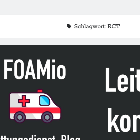
Schlagwort:
RCT
2