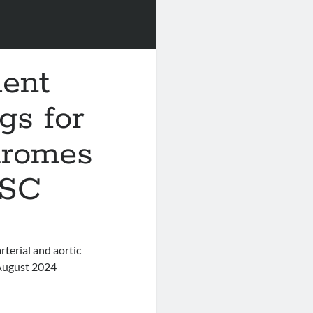
ent
gs for
dromes
ESC
terial and aortic
 August 2024
ement