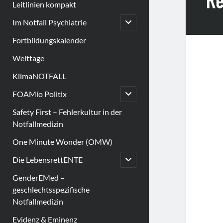
Leitlinien kompakt
open
Im Notfall Psychiatrie
child
menu
Fortbildungskalender
Welttage
KlimaNOTFALL
open
FOAMio Politix
child
menu
Safety First – Fehlerkultur in der
Notfallmedizin
One Minute Wonder (OMW)
open
Die LebensrettENTE
child
menu
GenderEMed –
geschlechtsspezifische
Notfallmedizin
Evidenz & Eminenz