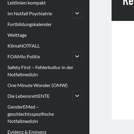
Leitlinien kompakt
open
Im Notfall Psychiatrie
child
menu
Fortbildungskalender
Welttage
KlimaNOTFALL
open
FOAMio Politix
child
menu
Safety First – Fehlerkultur in der
Notfallmedizin
One Minute Wonder (OMW)
open
Die LebensrettENTE
child
menu
GenderEMed –
geschlechtsspezifische
Notfallmedizin
Evidenz & Eminenz