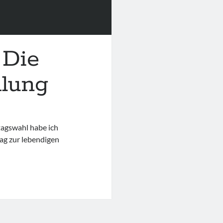
 Die
lung
tagswahl habe ich
rag zur lebendigen