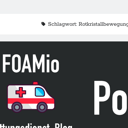
Schlagwort:
Rotkristallbewegun
2