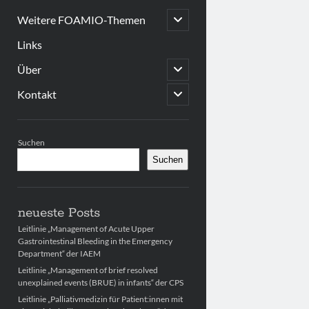
open
Weitere FOAMIO-Themen
child
menu
Links
open
Über
child
menu
open
Kontakt
child
menu
Sidebar
Suchen
Suchen
neueste Posts
Leitlinie „Management of Acute Upper
Gastrointestinal Bleeding in the Emergency
Department“ der IAEM
Leitlinie „Management of brief resolved
unexplained events (BRUE) in infants“ der CPS
Leitlinie „Palliativmedizin für Patient:innen mit