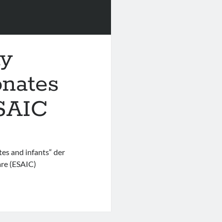
ay
nates
ESAIC
s and infants“ der
are (ESAIC)