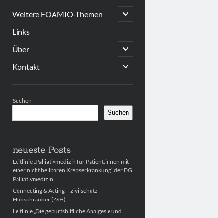
open
Weitere FOAMIO-Themen
child
menu
Links
open
Über
child
menu
open
Kontakt
child
menu
Sidebar
Suchen
Suchen
neueste Posts
Leitlinie „Palliativmedizin für Patient:innen mit
einer nicht heilbaren Krebserkrankung“ der DG
Palliativmedizin
Connecting & Acting – Zivilschutz-
Hubschrauber (ZSH)
Leitlinie „Die geburtshilfliche Analgesie und