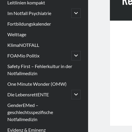
Leitlinien kompakt
open
Im Notfall Psychiatrie
child
menu
Fortbildungskalender
Welttage
KlimaNOTFALL
open
FOAMio Politix
child
menu
Safety First – Fehlerkultur in der
Notfallmedizin
One Minute Wonder (OMW)
open
Die LebensrettENTE
child
menu
GenderEMed –
geschlechtsspezifische
Notfallmedizin
Evidenz & Eminenz