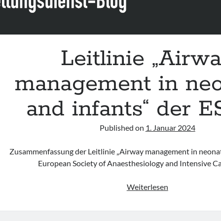
Leitlinie „Airw
management in neo
and infants“ der 
Published on
1. Januar 2024
Zusammenfassung der Leitlinie „Airway management in neonate
European Society of Anaesthesiology and Intensive C
Leitlinie
Weiterlesen
„Airway
management