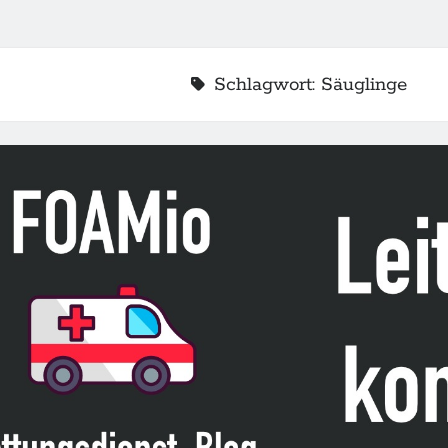
Schlagwort:
Säuglinge
2