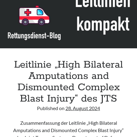
Assessment and Management in the Emergency Department“ der IAEM
Leitlinie „Use of VV ECMO in paediatric patients for the treatment of
acute respiratory failure“ der Polish Society of Anaesthesiology and
Intensive Therapy
Leitlinie „Management of Hypercalcaemia in Adult Patients in the
Emergency Department“ der IAEM
Leitlinie „Behavioural Emergencies in Emergency Departments“ der IFEM
Leitlinie „High Bilateral
Amputations and
Dismounted Complex
Blast Injury“ des JTS
Published on
28. August 2024
Zusammenfassung der Leitlinie „High Bilateral
Amputations and Dismounted Complex Blast Injury“