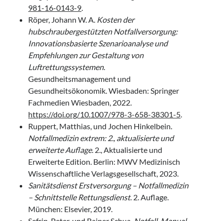
981-16-0143-9
.
Röper, Johann W. A.
Kosten der
hubschraubergestützten Notfallversorgung:
Innovationsbasierte Szenarioanalyse und
Empfehlungen zur Gestaltung von
Luftrettungssystemen
.
Gesundheitsmanagement und
Gesundheitsökonomik. Wiesbaden: Springer
Fachmedien Wiesbaden, 2022.
https://doi.org/10.1007/978-3-658-38301-5
.
Ruppert, Matthias, und Jochen Hinkelbein.
Notfallmedizin extrem: 2., aktualisierte und
erweiterte Auflage
. 2., Aktualisierte und
Erweiterte Edition. Berlin: MWV Medizinisch
Wissenschaftliche Verlagsgesellschaft, 2023.
Sanitätsdienst Erstversorgung – Notfallmedizin
– Schnittstelle Rettungsdienst
. 2. Auflage.
München: Elsevier, 2019.
Sefrin, Peter, und Rainer Schua.
Notfall-Manual
.