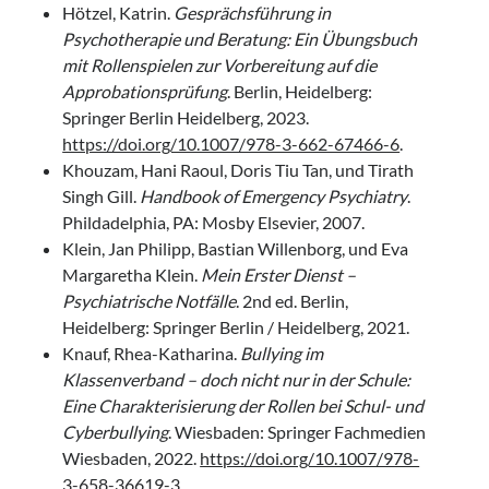
Hötzel, Katrin.
Gesprächsführung in
Psychotherapie und Beratung: Ein Übungsbuch
mit Rollenspielen zur Vorbereitung auf die
Approbationsprüfung
. Berlin, Heidelberg:
Springer Berlin Heidelberg, 2023.
https://doi.org/10.1007/978-3-662-67466-6
.
Khouzam, Hani Raoul, Doris Tiu Tan, und Tirath
Singh Gill.
Handbook of Emergency Psychiatry
.
Phildadelphia, PA: Mosby Elsevier, 2007.
Klein, Jan Philipp, Bastian Willenborg, und Eva
Margaretha Klein.
Mein Erster Dienst –
Psychiatrische Notfälle
. 2nd ed. Berlin,
Heidelberg: Springer Berlin / Heidelberg, 2021.
Knauf, Rhea-Katharina.
Bullying im
Klassenverband – doch nicht nur in der Schule:
Eine Charakterisierung der Rollen bei Schul- und
Cyberbullying
. Wiesbaden: Springer Fachmedien
Wiesbaden, 2022.
https://doi.org/10.1007/978-
3-658-36619-3
.