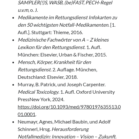
SAMPLER(!)S, WASB, (be)FAST, PECH-Regel
u.v.m
, o. J.
Medikamente im Rettungsdienst Infokarten zu
den 50 wichtigsten Notfall-Medikamenten
. [1.
Aufl.]. Stuttgart: Thieme, 2016.
Medizinische Fachwörter von A – Z kleines
Lexikon für den Rettungsdienst
. 1. Aufl.
München: Elsevier, Urban & Fischer, 2015.
Mensch, Körper, Krankheit für den
Rettungsdienst
. 2. Auflage. München,
Deutschland: Elsevier, 2018.
Murray, B. Patrick, und Joseph Carpenter.
Medical Toxicology
. 1. Aufl. Oxford University
PressNew York, 2024.
https://doi.org/10.1093/med/9780197635513.0
01.0001
.
Neumayr, Agnes, Michael Baubin, und Adolf
Schinnerl, Hrsg.
Herausforderung
Notfallmedizin: Innovation – Vision – Zukunft
.