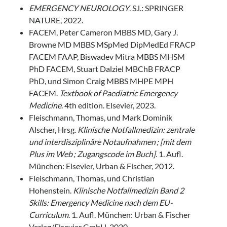
EMERGENCY NEUROLOGY
. S.l.: SPRINGER
NATURE, 2022.
FACEM, Peter Cameron MBBS MD, Gary J.
Browne MD MBBS MSpMed DipMedEd FRACP
FACEM FAAP, Biswadev Mitra MBBS MHSM
PhD FACEM, Stuart Dalziel MBChB FRACP
PhD, und Simon Craig MBBS MHPE MPH
FACEM.
Textbook of Paediatric Emergency
Medicine
. 4th edition. Elsevier, 2023.
Fleischmann, Thomas, und Mark Dominik
Alscher, Hrsg.
Klinische Notfallmedizin: zentrale
und interdisziplinäre Notaufnahmen ; [mit dem
Plus im Web ; Zugangscode im Buch]
. 1. Aufl.
München: Elsevier, Urban & Fischer, 2012.
Fleischmann, Thomas, und Christian
Hohenstein.
Klinische Notfallmedizin Band 2
Skills: Emergency Medicine nach dem EU-
Curriculum
. 1. Aufl. München: Urban & Fischer
Verlag/Elsevier GmbH, 2020.