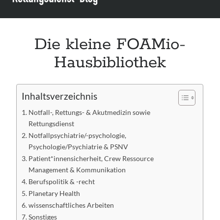
Leitlinie „Bauchschmerz bei Kindern und Jugendlichen – Bildgebende
Diagnostik“ der GPR
Leitlinie „Erbrechen im Kindes- und Jugendalter – Bildgebende
Diagnostik“ der GPR
Die kleine FOAMio-
Leitlinie „Kopfschmerzen bei Kindern und Jugendlichen – Bildgebende
Hausbibliothek
Diagnostik“ der GPR
Inhaltsverzeichnis
Notfall-, Rettungs- & Akutmedizin sowie
Rettungsdienst
Notfallpsychiatrie/-psychologie,
Psychologie/Psychiatrie & PSNV
Patient*innensicherheit, Crew Ressource
Management & Kommunikation
Berufspolitik & -recht
Planetary Health
wissenschaftliches Arbeiten
Sonstiges