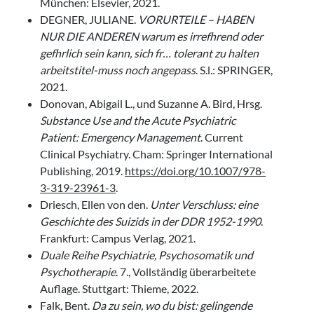
München: Elsevier, 2021.
DEGNER, JULIANE.
VORURTEILE – HABEN
NUR DIE ANDEREN warum es irrefhrend oder
gefhrlich sein kann, sich fr… tolerant zu halten
arbeitstitel-muss noch angepass
. S.l.: SPRINGER,
2021.
Donovan, Abigail L., und Suzanne A. Bird, Hrsg.
Substance Use and the Acute Psychiatric
Patient: Emergency Management
. Current
Clinical Psychiatry. Cham: Springer International
Publishing, 2019.
https://doi.org/10.1007/978-
3-319-23961-3
.
Driesch, Ellen von den.
Unter Verschluss: eine
Geschichte des Suizids in der DDR 1952-1990
.
Frankfurt: Campus Verlag, 2021.
Duale Reihe Psychiatrie, Psychosomatik und
Psychotherapie
. 7., Vollständig überarbeitete
Auflage. Stuttgart: Thieme, 2022.
Falk, Bent.
Da zu sein, wo du bist: gelingende