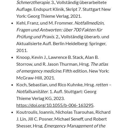
Schmerztherapie
. 3., Vollständig überarbeitete
Auflage. Endspurt Klinik, Skript 7. Stuttgart New
York: Georg Thieme Verlag, 2021.
Kehl, Franz, und M. Frommer.
Notfallmedizin,
Fragen und Antworten: über 700 Fakten für
Prüfung und Praxis
. 2., Vollständig überarb. und
Aktualisierte Aufl. Berlin Heidelberg: Springer,
2011.
Knoop, Kevin J., Lawrence B. Stack, Alan B.
Storrow, und R. Jason Thurman, Hrsg.
The atlas
of emergency medicine
. Fifth edition. New York:
McGraw-Hill, 2021.
Koch, Sebastian, und Rico Kuhnke, Hrsg.
retten –
Notfallsanitäter
. 1. Aufl. Stuttgart: Georg
Thieme Verlag KG, 2023.
https://doi.org/10.1055/b-006-163295
.
Koutroulis, Ioannis, Nicholas Tsarouhas, Richard
J. Lin, Jill C. Posner, Michael Seneff, und Robert
Shesser, Hrsg.
Emergency Management of the