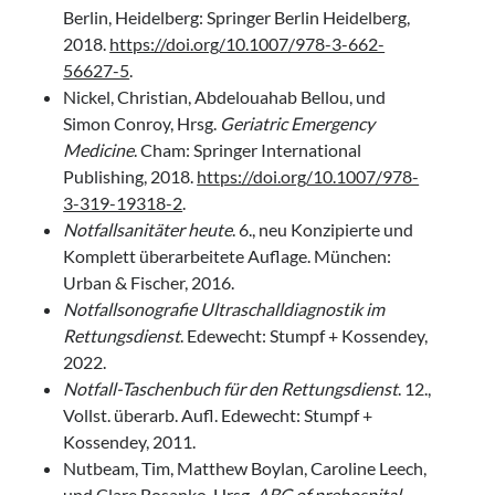
Berlin, Heidelberg: Springer Berlin Heidelberg,
2018.
https://doi.org/10.1007/978-3-662-
56627-5
.
Nickel, Christian, Abdelouahab Bellou, und
Simon Conroy, Hrsg.
Geriatric Emergency
Medicine
. Cham: Springer International
Publishing, 2018.
https://doi.org/10.1007/978-
3-319-19318-2
.
Notfallsanitäter heute
. 6., neu Konzipierte und
Komplett überarbeitete Auflage. München:
Urban & Fischer, 2016.
Notfallsonografie Ultraschalldiagnostik im
Rettungsdienst
. Edewecht: Stumpf + Kossendey,
2022.
Notfall-Taschenbuch für den Rettungsdienst
. 12.,
Vollst. überarb. Aufl. Edewecht: Stumpf +
Kossendey, 2011.
Nutbeam, Tim, Matthew Boylan, Caroline Leech,
und Clare Bosanko, Hrsg.
ABC of prehospital