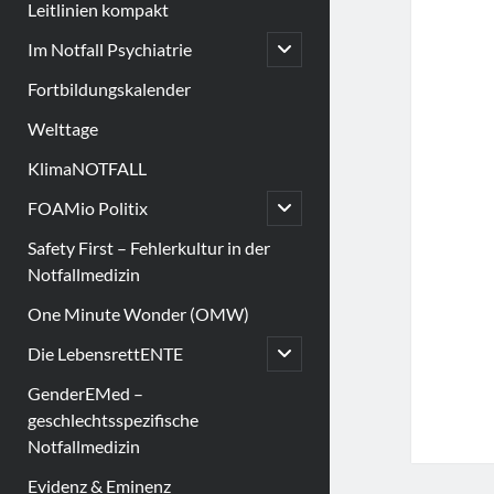
Leitlinien kompakt
open
Im Notfall Psychiatrie
child
menu
Fortbildungskalender
Welttage
KlimaNOTFALL
open
FOAMio Politix
child
menu
Safety First – Fehlerkultur in der
Notfallmedizin
One Minute Wonder (OMW)
open
Die LebensrettENTE
child
menu
GenderEMed –
geschlechtsspezifische
Notfallmedizin
Evidenz & Eminenz