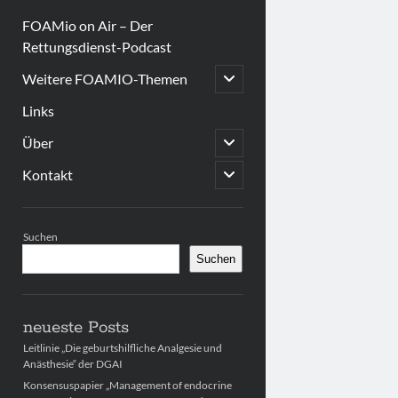
FOAMio on Air – Der
Rettungsdienst-Podcast
open
Weitere FOAMIO-Themen
child
menu
Links
open
Über
child
menu
open
Kontakt
child
menu
Sidebar
Suchen
Suchen
neueste Posts
Leitlinie „Die geburtshilfliche Analgesie und
Anästhesie“ der DGAI
Konsensuspapier „Management of endocrine