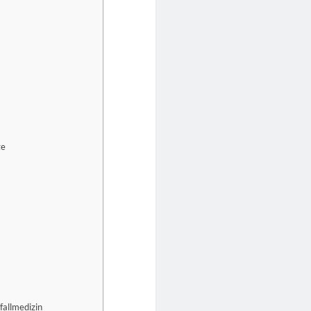
ge
fallmedizin