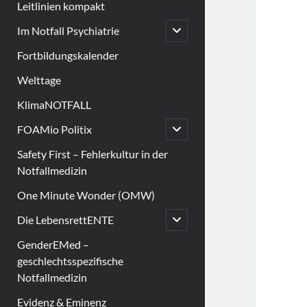
Leitlinien kompakt
open
Im Notfall Psychiatrie
child
menu
Fortbildungskalender
Welttage
KlimaNOTFALL
open
FOAMio Politix
child
menu
Safety First – Fehlerkultur in der
Notfallmedizin
One Minute Wonder (OMW)
open
Die LebensrettENTE
child
menu
GenderEMed –
geschlechtsspezifische
Notfallmedizin
Evidenz & Eminenz