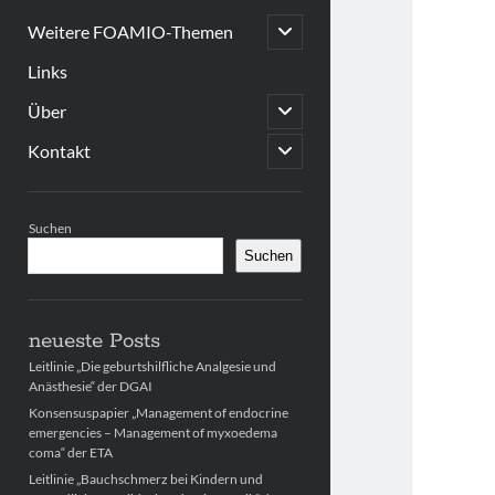
open
Weitere FOAMIO-Themen
child
menu
Links
open
Über
child
menu
open
Kontakt
child
menu
Sidebar
Suchen
Suchen
neueste Posts
Leitlinie „Die geburtshilfliche Analgesie und
Anästhesie“ der DGAI
Konsensuspapier „Management of endocrine
emergencies – Management of myxoedema
coma“ der ETA
Leitlinie „Bauchschmerz bei Kindern und