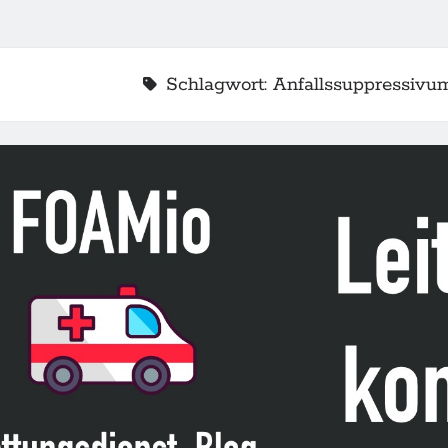
Schlagwort:
Anfallssuppressivu
2