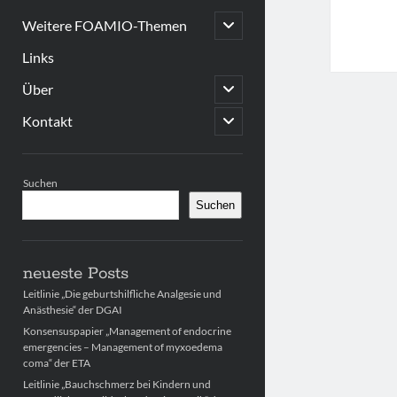
open
Weitere FOAMIO-Themen
child
menu
Links
open
Über
child
menu
open
Kontakt
child
menu
Sidebar
Suchen
Suchen
neueste Posts
Leitlinie „Die geburtshilfliche Analgesie und
Anästhesie“ der DGAI
Konsensuspapier „Management of endocrine
emergencies – Management of myxoedema
coma“ der ETA
Leitlinie „Bauchschmerz bei Kindern und