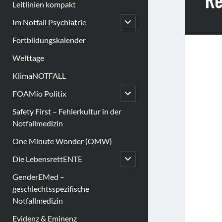
Leitlinien kompakt
open
Im Notfall Psychiatrie
child
menu
Fortbildungskalender
Welttage
KlimaNOTFALL
open
FOAMio Politix
child
menu
Safety First – Fehlerkultur in der
Notfallmedizin
One Minute Wonder (OMW)
open
Die LebensrettENTE
child
menu
GenderEMed –
geschlechtsspezifische
Notfallmedizin
Evidenz & Eminenz