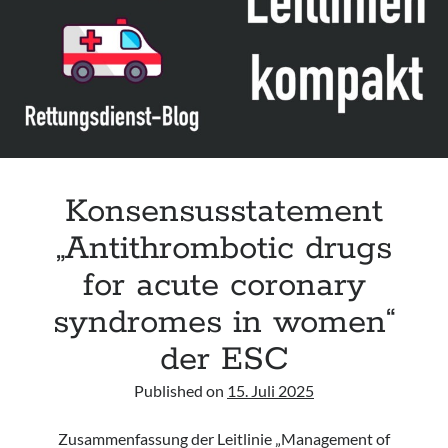
Leitlinie „Bauchschmerz bei Kindern und Jugendlichen – Bildgebende
Diagnostik“ der GPR
Leitlinie „Erbrechen im Kindes- und Jugendalter – Bildgebende
Diagnostik“ der GPR
Leitlinie „Kopfschmerzen bei Kindern und Jugendlichen – Bildgebende
Diagnostik“ der GPR
Konsensusstatement
„Antithrombotic drugs
for acute coronary
syndromes in women“
der ESC
Published on
15. Juli 2025
Zusammenfassung der Leitlinie „Management of