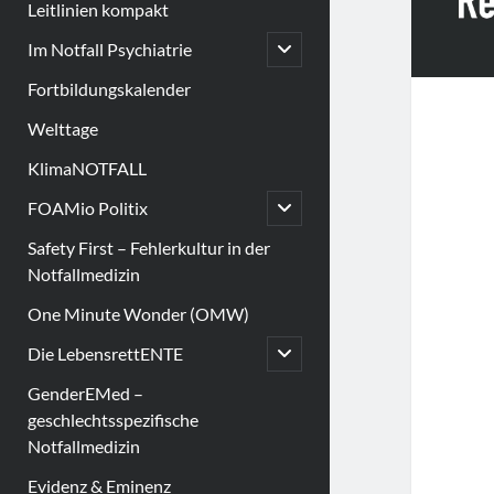
Leitlinien kompakt
open
Im Notfall Psychiatrie
child
menu
Fortbildungskalender
Welttage
KlimaNOTFALL
open
FOAMio Politix
child
menu
Safety First – Fehlerkultur in der
Notfallmedizin
One Minute Wonder (OMW)
open
Die LebensrettENTE
child
menu
GenderEMed –
geschlechtsspezifische
Notfallmedizin
Evidenz & Eminenz