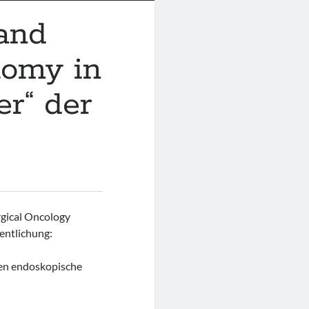
 and
tomy in
r“ der
urgical Oncology
ntlichung:
rien endoskopische