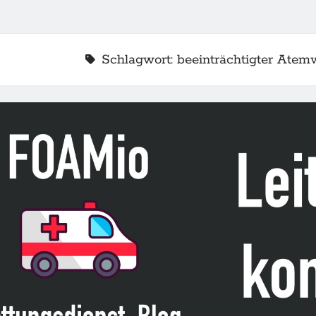
Schlagwort:
beeinträchtigter Ate
2