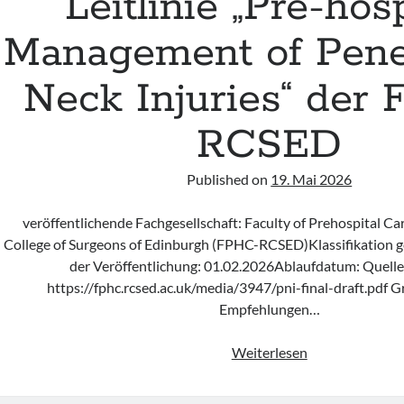
Leitlinie „Pre-hosp
Management of Pene
Neck Injuries“ der
RCSED
Published on
19. Mai 2026
veröffentlichende Fachgesellschaft: Faculty of Prehospital Ca
College of Surgeons of Edinburgh (FPHC-RCSED)Klassifikati
der Veröffentlichung: 01.02.2026Ablaufdatum: Quelle
https://fphc.rcsed.ac.uk/media/3947/pni-final-draft.pdf 
Empfehlungen…
Leitlinie
Weiterlesen
„Pre-
hospital