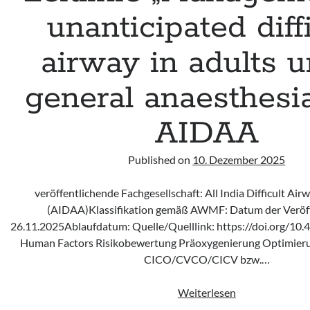
unanticipated diff
airway in adults 
general anaesthesi
AIDAA
Published on
10. Dezember 2025
veröffentlichende Fachgesellschaft: All India Difficult Air
(AIDAA)Klassifikation gemäß AWMF: Datum der Veröff
26.11.2025Ablaufdatum: Quelle/Quelllink: https://doi.org/10.4
Human Factors Risikobewertung Präoxygenierung Optimieru
CICO/CVCO/CICV bzw.…
Leitlinie
Weiterlesen
„Management