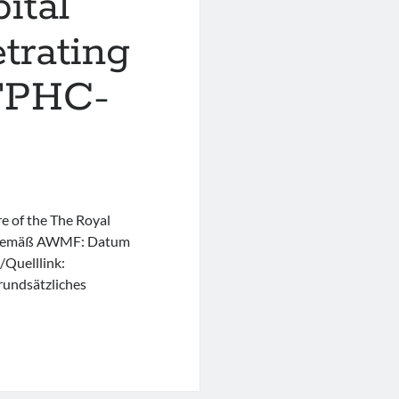
ital
trating
 FPHC-
re of the The Royal
on gemäß AWMF: Datum
/Quelllink:
Grundsätzliches