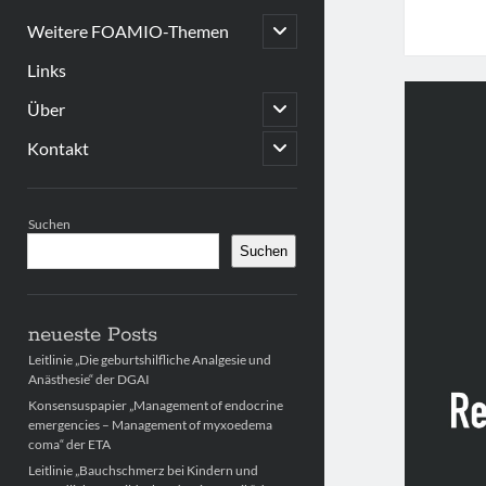
open
Weitere FOAMIO-Themen
child
menu
Links
open
Über
child
menu
open
Kontakt
child
menu
Sidebar
Suchen
Suchen
neueste Posts
Leitlinie „Die geburtshilfliche Analgesie und
Anästhesie“ der DGAI
Konsensuspapier „Management of endocrine
emergencies – Management of myxoedema
coma“ der ETA
Leitlinie „Bauchschmerz bei Kindern und