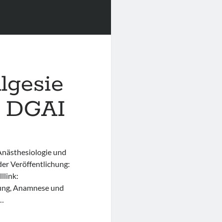
lgesie
r DGAI
 Anästhesiologie und
r Veröffentlichung:
link:
ärung, Anamnese und
r…