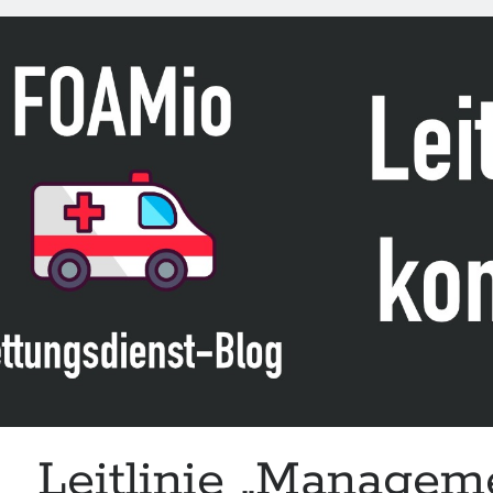
Management
of
Penetrating
Neck
Injuries“
der
FPHC-
RCSED
Leitlinie „Managem