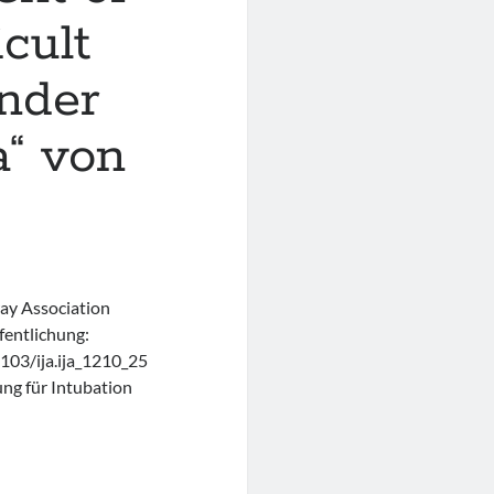
icult
under
a“ von
way Association
entlichung:
103/ija.ija_1210_25
ng für Intubation