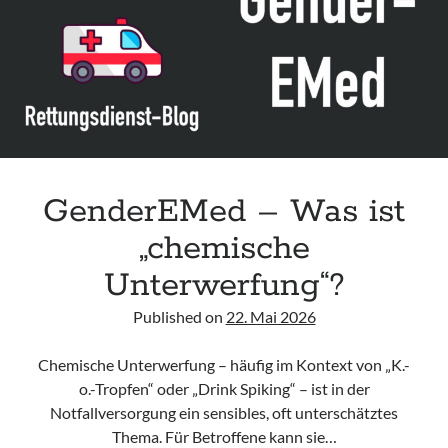
Leitlinie „Bauchschmerz bei Kindern und Jugendlichen – Bildgebende
Diagnostik“ der GPR
Leitlinie „Erbrechen im Kindes- und Jugendalter – Bildgebende
Diagnostik“ der GPR
Leitlinie „Kopfschmerzen bei Kindern und Jugendlichen – Bildgebende
Diagnostik“ der GPR
GenderEMed – Was ist
„chemische
Unterwerfung“?
Published on
22. Mai 2026
Chemische Unterwerfung – häufig im Kontext von „K.-
o.-Tropfen“ oder „Drink Spiking“ – ist in der
Notfallversorgung ein sensibles, oft unterschätztes
Thema. Für Betroffene kann sie…