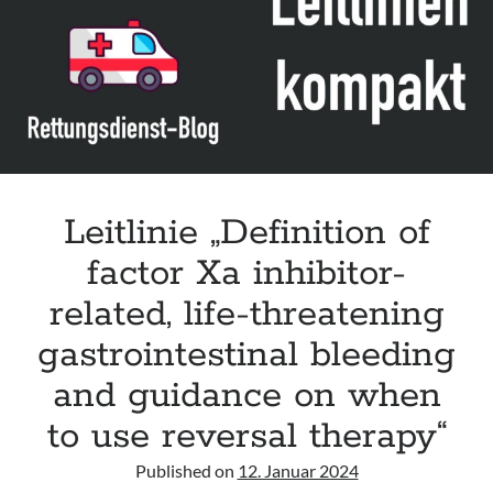
Leitlinie „Bauchschmerz bei Kindern und Jugendlichen – Bildgebende
Diagnostik“ der GPR
Leitlinie „Erbrechen im Kindes- und Jugendalter – Bildgebende
Diagnostik“ der GPR
Leitlinie „Kopfschmerzen bei Kindern und Jugendlichen – Bildgebende
Diagnostik“ der GPR
Leitlinie „Definition of
factor Xa inhibitor-
related, life-threatening
gastrointestinal bleeding
and guidance on when
to use reversal therapy“
Published on
12. Januar 2024