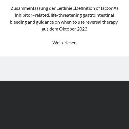
Zusammenfassung der Leitlinie „Definition of factor Xa
inhibitor–related, life-threatening gastrointestinal
bleeding and guidance on when to use reversal therapy“
aus dem Oktober 2023
Leitlinie
Weiterlesen
„Definition
of
factor
Xa
inhibitor-
related,
life-
threatening
gastrointestinal
bleeding
and
guidance
Author WordPress Theme
by Compete Themes