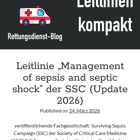
Leitlinie „Bauchschmerz bei Kindern und Jugendlichen – Bildgebende
Diagnostik“ der GPR
Leitlinie „Erbrechen im Kindes- und Jugendalter – Bildgebende
Diagnostik“ der GPR
Leitlinie „Kopfschmerzen bei Kindern und Jugendlichen – Bildgebende
Diagnostik“ der GPR
Leitlinie „Management
of sepsis and septic
shock“ der SSC (Update
2026)
Published on
24. März 2026
veröffentlichende Fachgesellschaft: Surviving Sepsis
Campaign (SSC) der Society of Critical Care Medicine