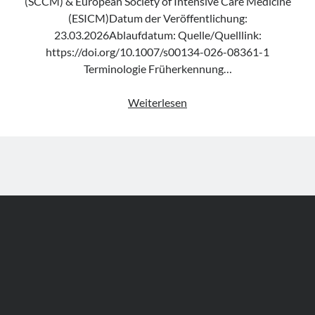
(SCCM) & European Society of Intensive Care Medicine
(ESICM)Datum der Veröffentlichung:
23.03.2026Ablaufdatum: Quelle/Quelllink:
https://doi.org/10.1007/s00134-026-08361-1
Terminologie Früherkennung…
Leitlinie
Weiterlesen
„Management
of
sepsis
and
septic
shock“
der
SSC
(Update
2026)
Author WordPress Theme
by Compete Themes