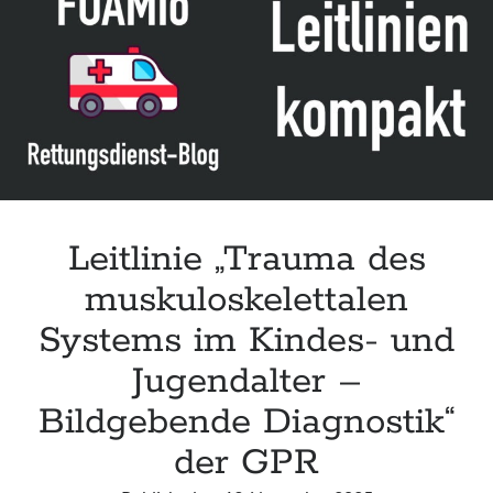
Leitlinie „Management of Hypercalcaemia in Adult Patients in the
Emergency Department“ der IAEM
Leitlinie „Behavioural Emergencies in Emergency Departments“ der IFEM
Leitlinie „Management of Acute Upper Gastrointestinal Bleeding in the
Emergency Department“ der IAEM
Leitlinie „Management of brief resolved unexplained events (BRUE) in
infants“ der CPS
Leitlinie „Trauma des
muskuloskelettalen
Systems im Kindes- und
Jugendalter –
Bildgebende Diagnostik“
der GPR