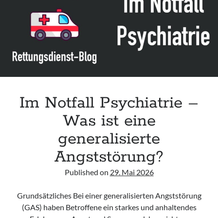
Leitlinie „Management of Acute Upper Gastrointestinal Bleeding in the
Emergency Department“ der IAEM
Leitlinie „Management of brief resolved unexplained events (BRUE) in
infants“ der CPS
Leitlinie „Palliativmedizin für Patient:innen mit einer nicht heilbaren
Krebserkrankung“ der DG Palliativmedizin
Im Notfall Psychiatrie –
Was ist eine
generalisierte
Angststörung?
Published on
29. Mai 2026
Grundsätzliches Bei einer generalisierten Angststörung
(GAS) haben Betroffene ein starkes und anhaltendes