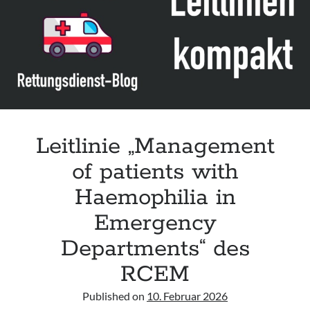
Assessment and Management in the Emergency Department“ der IAEM
Leitlinie „Use of VV ECMO in paediatric patients for the treatment of
acute respiratory failure“ der Polish Society of Anaesthesiology and
Intensive Therapy
Leitlinie „Management of Hypercalcaemia in Adult Patients in the
Emergency Department“ der IAEM
Leitlinie „Behavioural Emergencies in Emergency Departments“ der IFEM
Leitlinie „Management
of patients with
Haemophilia in
Emergency
Departments“ des
RCEM
Published on
10. Februar 2026