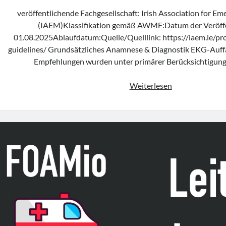
veröffentlichende Fachgesellschaft: Irish Association for E
(IAEM)Klassifikation gemäß AWMF:Datum der Veröffe
01.08.2025Ablaufdatum:Quelle/Quelllink: https://iaem.ie/prof
guidelines/ Grundsätzliches Anamnese & Diagnostik EKG-Auffä
Empfehlungen wurden unter primärer Berücksichtigun
Leitlinie
Weiterlesen
„Treatment
of
Supraventricula
Tachycardia
in
Adult
Patients
in
the
Emergency
Department“