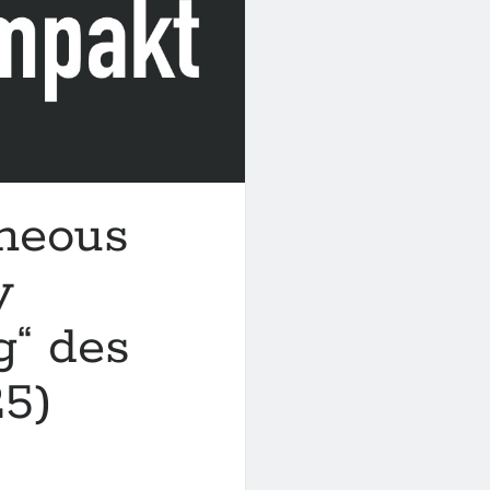
aneous
y
g“ des
25)