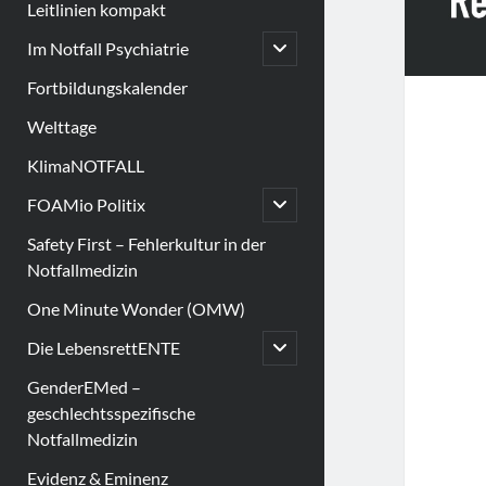
Leitlinien kompakt
open
Im Notfall Psychiatrie
child
menu
Fortbildungskalender
Welttage
KlimaNOTFALL
open
FOAMio Politix
child
menu
Safety First – Fehlerkultur in der
Notfallmedizin
One Minute Wonder (OMW)
open
Die LebensrettENTE
child
menu
GenderEMed –
geschlechtsspezifische
Notfallmedizin
Evidenz & Eminenz