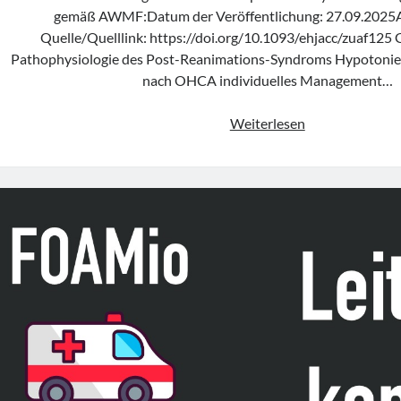
gemäß AWMF:Datum der Veröffentlichung: 27.09.2025
Quelle/Quelllink: https://doi.org/10.1093/ehjacc/zuaf125 
Pathophysiologie des Post-Reanimations-Syndroms Hypotonie
nach OHCA individuelles Management…
Konsensusstat
Weiterlesen
„Haemodynami
monitoring
and
management
of
the
hypotensive
out-
of-
hospital
cardiac
arrest