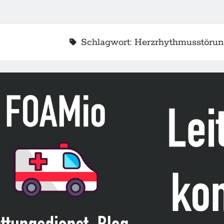
Schlagwort:
Herzrhythmusstöru
2