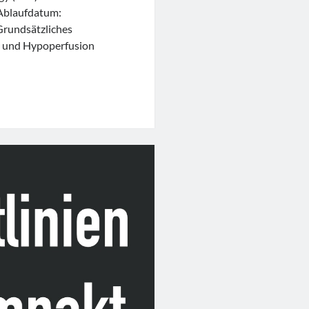
Ablaufdatum:
Grundsätzliches
 und Hypoperfusion
ement
c