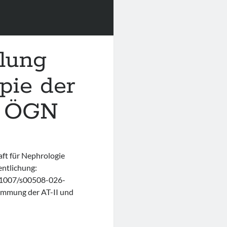
lung
pie der
r ÖGN
aft für Nephrologie
ntlichung:
0.1007/s00508-026-
emmung der AT-II und