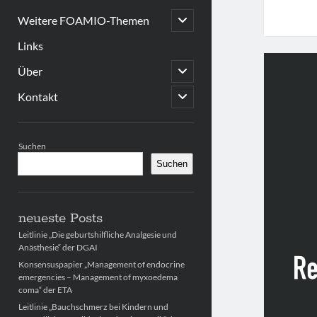
open
Weitere FOAMIO-Themen
child
menu
Links
open
Über
child
menu
open
Kontakt
child
menu
Sidebar
Suchen
Suchen
neueste Posts
Leitlinie „Die geburtshilfliche Analgesie und
Anästhesie“ der DGAI
Konsensuspapier „Management of endocrine
emergencies – Management of myxoedema
coma“ der ETA
Leitlinie „Bauchschmerz bei Kindern und