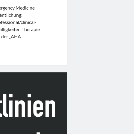
mergency Medicine
ntlichung:
essional/clinical-
lligkeiten Therapie
g der „AHA…
r