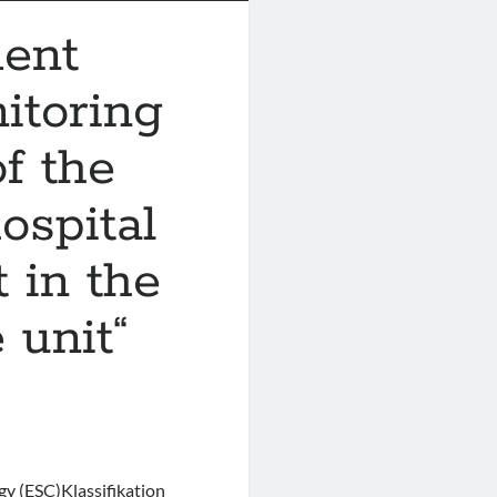
ent
toring
f the
ospital
t in the
 unit“
gy (ESC)Klassifikation