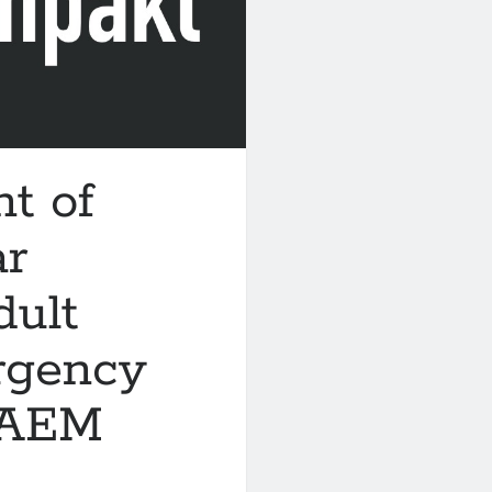
nt of
ar
dult
rgency
IAEM