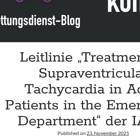
patient
in
the
adult
intensive
care
unit“
Leitlinie „Treatme
der
ESC
Supraventricul
Tachycardia in A
Patients in the Eme
Department“ der 
Published on
23. November 2025