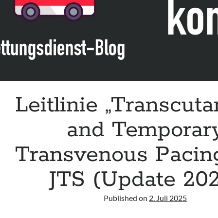
der
IAEM
Leitlinie „Transcut
and Temporar
Transvenous Pacin
JTS (Update 20
Published on
2. Juli 2025