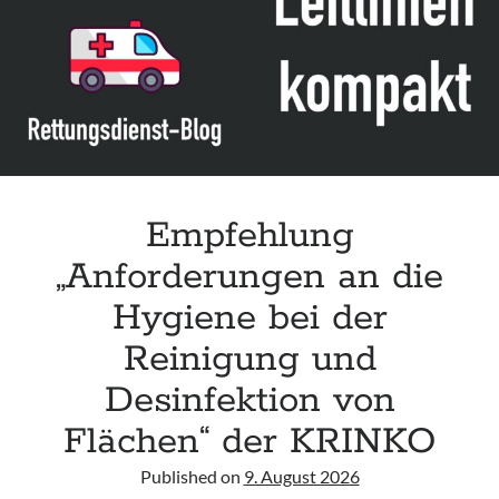
Assessment and Management in the Emergency Department“ der IAEM
Leitlinie „Use of VV ECMO in paediatric patients for the treatment of
acute respiratory failure“ der Polish Society of Anaesthesiology and
Intensive Therapy
Leitlinie „Management of Hypercalcaemia in Adult Patients in the
Emergency Department“ der IAEM
Leitlinie „Behavioural Emergencies in Emergency Departments“ der IFEM
Empfehlung
„Anforderungen an die
Hygiene bei der
Reinigung und
Desinfektion von
Flächen“ der KRINKO
Published on
9. August 2026