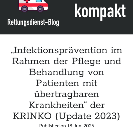
und
Desinfektion
von
Flächen“
der
KRINKO
„Infektionsprävention im
Rahmen der Pflege und
Behandlung von
Patienten mit
übertragbaren
Krankheiten“ der
KRINKO (Update 2023)
Published on
18. Juni 2025