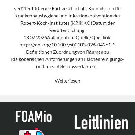
veröffentlichende Fachgesellschaft: Kommission für
Krankenhaushygiene und Infektionsprävention des
Robert-Koch-Institutes (KRINKO)Datum der
Veröffentlichung:
13.07.2026Ablaufdatum:Quelle/Quelllink:
https://doi.org/10.1007/s00103-026-04261-3
Definitionen Zuordnung von Räumen zu
Risikobereichen Anforderungen an Flächenreinigungs-
und -desinfektionsverfahren…
Empfehlung
Weiterlesen
„Anforderungen
an
die
Hygiene
bei
der
Reinigung