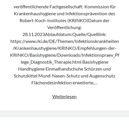
veröffentlichende Fachgesellschaft: Kommission für
Krankenhaushygiene und Infektionsprävention des
Robert-Koch-Institutes (KRINKO)Datum der
Veröffentlichung:
28.11.2023Ablaufdatum:Quelle/Quelllink:
https://www.rki.de/DE/Themen/Infektionskrankheiten
/Krankenhaushygiene/KRINKO/Empfehlungen-der-
KRINKO/Basishygiene/Downloads/Infektionspraev_Pf
lege_Diagnostik_Therapie.html Basishygiene
Handhygiene Einmalhandschuhe Schürzen und
Schutzkittel Mund-Nasen-Schutz und Augenschutz
Flächendesinfektion erweiterte,…
„Infektionsprävention
Weiterlesen
im
Rahmen
der
Pflege