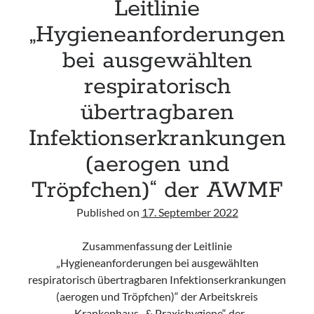
Leitlinie
und
Behandlung
„Hygieneanforderungen
von
bei ausgewählten
Patienten
mit
respiratorisch
übertragbaren
übertragbaren
Krankheiten“
der
Infektionserkrankungen
KRINKO
(Update
(aerogen und
2023)
Tröpfchen)“ der AWMF
Published on
17. September 2022
Zusammenfassung der Leitlinie
„Hygieneanforderungen bei ausgewählten
respiratorisch übertragbaren Infektionserkrankungen
(aerogen und Tröpfchen)“ der Arbeitskreis
„Krankenhaus- & Praxishygiene“ der