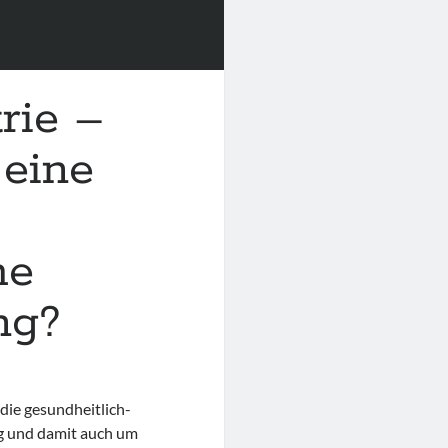
rie –
 eine
he
ng?
ie gesundheitlich-
ng und damit auch um