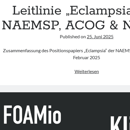
Leitlinie „Eclampsi
NAEMSP, ACOG & 
Published on
25. Juni 2025
Zusammenfassung des Positionspapiers „Eclampsia“ der NAE
Februar 2025
Leitlinie
Weiterlesen
„Eclampsia“
der
NAEMSP,
ACOG
&
NAEMT