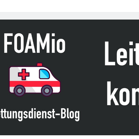
–
„Mellin-
Olsen
Declaration
on
Diversity,
Equity
and
Inclusion“
der
ESAIC