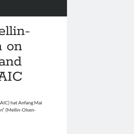
llin-
n on
 and
SAIC
SAIC) hat Anfang Mai
on“ (Mellin-Olsen-