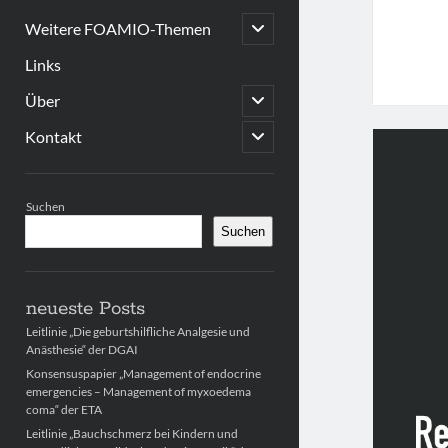
open
Weitere FOAMIO-Themen
child
menu
Links
open
Über
child
menu
open
Kontakt
child
menu
Sidebar
Suchen
Suchen
neueste Posts
Leitlinie „Die geburtshilfliche Analgesie und
Anästhesie“ der DGAI
Konsensuspapier „Management of endocrine
emergencies – Management of myxoedema
coma“ der ETA
Leitlinie „Bauchschmerz bei Kindern und