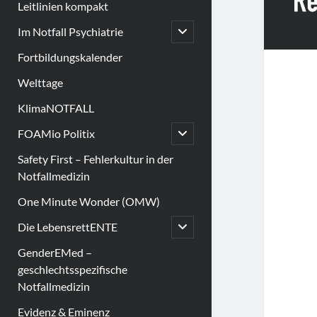
Leitlinien kompakt
open
Im Notfall Psychiatrie
child
menu
Fortbildungskalender
Welttage
KlimaNOTFALL
open
FOAMio Politix
child
menu
Safety First – Fehlerkultur in der
Notfallmedizin
One Minute Wonder (OMW)
open
Die LebensrettENTE
child
menu
GenderEMed –
geschlechtsspezifische
Notfallmedizin
Evidenz & Eminenz