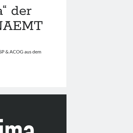
a“ der
NAEMT
MSP & ACOG aus dem