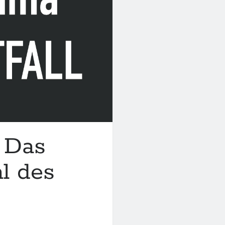
 Das
l des