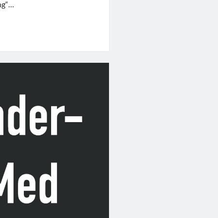
ng“…
he
ung?