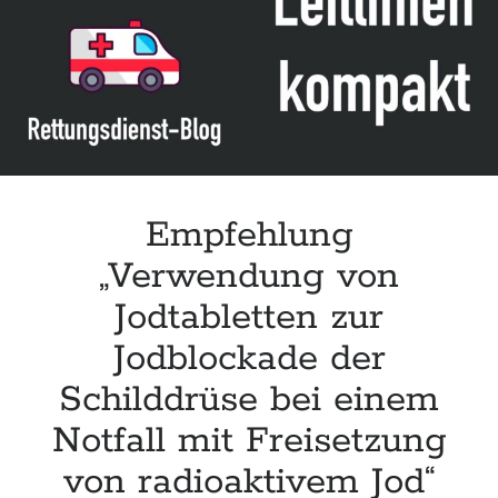
Krebserkrankung“ der DG Palliativmedizin
Connecting & Acting – Zivilschutz-Hubschrauber (ZSH)
Leitlinie „Die geburtshilfliche Analgesie und Anästhesie“ der DGAI
Konsensuspapier „Management of endocrine emergencies –
Management of myxoedema coma“ der ETA
Empfehlung
„Verwendung von
Jodtabletten zur
Jodblockade der
Schilddrüse bei einem
Notfall mit Freisetzung
von radioaktivem Jod“