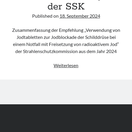
der SSK
Published on
18. September 2024
Zusammenfassung der Empfehlung „Verwendung von
Jodtabletten zur Jodblockade der Schilddrüse bei
einem Notfall mit Freisetzung von radioaktivem Jod“
der Strahlenschutzkommission aus dem Jahr 2024
Empfehlung
Weiterlesen
„Verwendung
von
Jodtabletten
zur
Jodblockade
der
Schilddrüse
bei
einem