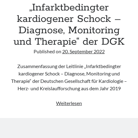
Leitlinie „Management of Hypercalcaemia in Adult Patients in the
„Infarktbedingter
Emergency Department“ der IAEM
kardiogener Schock –
Leitlinie „Behavioural Emergencies in Emergency Departments“ der IFEM
Leitlinie „Management of Acute Upper Gastrointestinal Bleeding in the
Diagnose, Monitoring
Emergency Department“ der IAEM
Leitlinie „Management of brief resolved unexplained events (BRUE) in
und Therapie“ der DGK
infants“ der CPS
Published on
20. September 2022
Zusammenfassung der Leitlinie „Infarktbedingter
kardiogener Schock – Diagnose, Monitoring und
Therapie“ der Deutschen Gesellschaft für Kardiologie –
Herz- und Kreislaufforschung aus dem Jahr 2019
Leitlinie
Weiterlesen
„Infarktbedingter
kardiogener
Schock
–